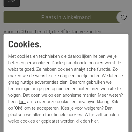
ONE
Plaats in winkelmand
Voor 16:00 uur besteld, dezelfde dag verzonden!
Cookies.
Omschrijving
VIA VAI Mae Lizzy taupe
Met cookies en technieken die daarop lijken helpen we je
beter en persoonlijker. Dankzij functionele cookies werkt de
website goed. Ze hebben ook een analytische functie. Zo
Specificaties
maken we de website elke dag een beetje beter. We laten je
graag nuttige advertenties zien. Daarom gebruiken we
technologie om je gedrag binnen en buiten onze website te
Merk
Via Vai
volgen. Dat doen we op een anonieme manier. Meer weten?
Artikelnummer
62068
Lees
hier
alles over onze cookie- en privacyverklaring. Klik
Los voetbed
Nee
op 'Oké' om te accepteren. Kies je voor
weigeren
? Dan
Categorie
Tassen
plaatsen we alleen functionele cookies. Wil je zelf bepalen
Kleur
Taupe
welke cookies er geplaatst worden klik dan
hier
.
Materiaal
Leer
Bestelcode
000002337