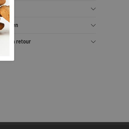
talen
rzenden
ilen en retour