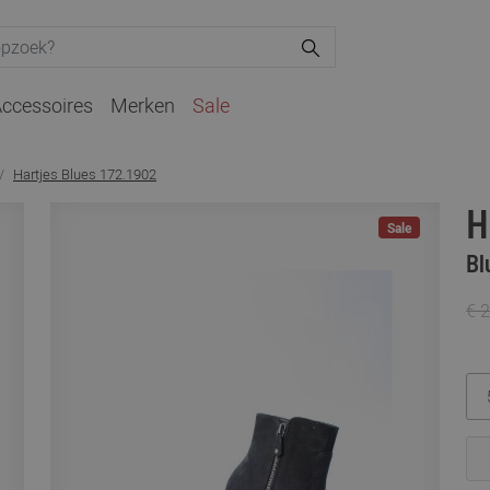
ccessoires
Merken
Sale
Hartjes Blues 172.1902
H
Sale
Bl
€ 