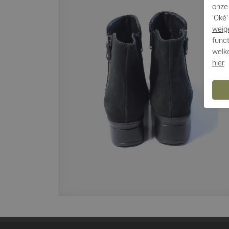
onze 
'Oké'
weig
funct
welke
hier
.