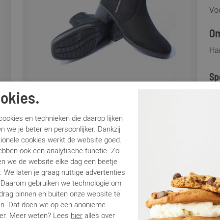
Voo
Om
Ha
Sp
okies.
Me
Ar
ookies en technieken die daarop lijken
Br
n we je beter en persoonlijker. Dankzij
tionele cookies werkt de website goed.
Lo
ebben ook een analytische functie. Zo
Ca
n we de website elke dag een beetje
Kle
. We laten je graag nuttige advertenties
Ma
. Daarom gebruiken we technologie om
Be
edrag binnen en buiten onze website te
Ha
en. Dat doen we op een anonieme
er. Meer weten? Lees
hier
alles over