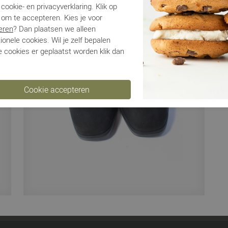
cookie- en privacyverklaring. Klik op
Be
 om te accepteren. Kies je voor
eren
? Dan plaatsen we alleen
ionele cookies. Wil je zelf bepalen
Ve
 cookies er geplaatst worden klik dan
Ru