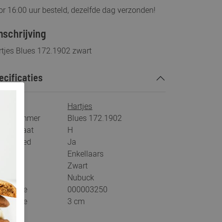
r 16:00 uur besteld, dezelfde dag verzonden!
schrijving
rtjes Blues 172.1902 zwart
ecificaties
rk
Hartjes
tikelnummer
Blues 172.1902
eedtemaat
H
s voetbed
Ja
tegorie
Enkellaars
ur
Zwart
teriaal
Nubuck
stelcode
000003250
khoogte
3 cm