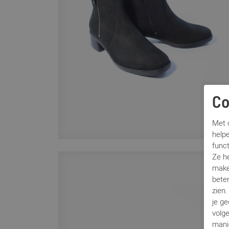
Co
Met c
helpe
func
Ze h
make
beter
zien
je g
volg
mani