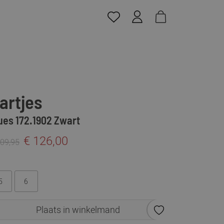
artjes
ues 172.1902 Zwart
€ 126,00
209,95
5
6
Plaats in winkelmand