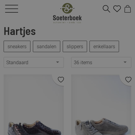
Hartjes
sneakers
sandalen
slippers
enkellaars
Standaard
36 items