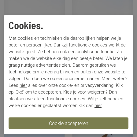
Cookies.
Met cookies en technieken die daarop lijken helpen we je
beter en persoonlijker. Dankzij functionele cookies werkt de
website goed. Ze hebben ook een analytische functie. Zo
maken we de website elke dag een beetje beter. We laten je
graag nuttige advertenties zien. Daarom gebruiken we
technologie om je gedrag binnen en buiten onze website te
Hartjes
Hartjes
volgen. Dat doen we op een anonieme manier. Meer weten?
132.2002/10 Woogie zwart
162.1401/34 Phil beige
Lees
hier
alles over onze cookie- en privacyverklaring. Klik
€ 159,95
€ 199,95
op 'Oké' om te accepteren. Kies je voor
weigeren
? Dan
plaatsen we alleen functionele cookies. Wil je zelf bepalen
welke cookies er geplaatst worden klik dan
hier
.
Sale