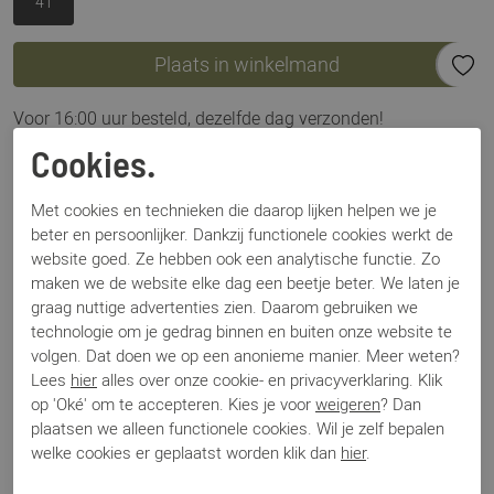
41
Plaats in winkelmand
Voor 16:00 uur besteld, dezelfde dag verzonden!
Cookies.
Omschrijving
Greve Elba 2712.77-004 bruin
Met cookies en technieken die daarop lijken helpen we je
beter en persoonlijker. Dankzij functionele cookies werkt de
website goed. Ze hebben ook een analytische functie. Zo
Specificaties
maken we de website elke dag een beetje beter. We laten je
graag nuttige advertenties zien. Daarom gebruiken we
technologie om je gedrag binnen en buiten onze website te
Merk
Greve
volgen. Dat doen we op een anonieme manier. Meer weten?
Artikelnummer
Elba 2712.77
Lees
hier
alles over onze cookie- en privacyverklaring. Klik
Los voetbed
Ja
op 'Oké' om te accepteren. Kies je voor
weigeren
? Dan
Categorie
Instapper
plaatsen we alleen functionele cookies. Wil je zelf bepalen
Kleur
Bruin
welke cookies er geplaatst worden klik dan
hier
.
Materiaal
Suede
Bestelcode
000002891