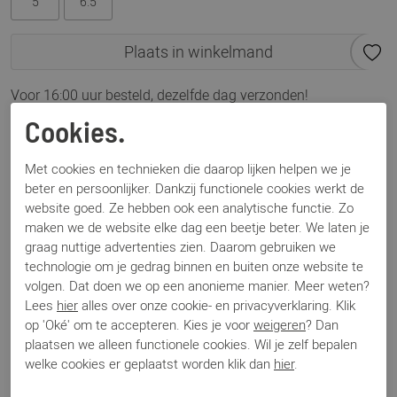
5
6.5
Plaats in winkelmand
Voor 16:00 uur besteld, dezelfde dag verzonden!
Cookies.
Omschrijving
Gabor 91.834.24 cognac
Met cookies en technieken die daarop lijken helpen we je
beter en persoonlijker. Dankzij functionele cookies werkt de
website goed. Ze hebben ook een analytische functie. Zo
Specificaties
maken we de website elke dag een beetje beter. We laten je
graag nuttige advertenties zien. Daarom gebruiken we
technologie om je gedrag binnen en buiten onze website te
Merk
Gabor
volgen. Dat doen we op een anonieme manier. Meer weten?
Artikelnummer
91.834.24
Lees
hier
alles over onze cookie- en privacyverklaring. Klik
Los voetbed
Ja
op 'Oké' om te accepteren. Kies je voor
weigeren
? Dan
Categorie
Biker boots
plaatsen we alleen functionele cookies. Wil je zelf bepalen
Kleur
Cognac
welke cookies er geplaatst worden klik dan
hier
.
Materiaal
Leer
Bestelcode
000001396