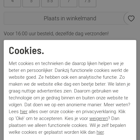
4
5
5.5
7
7.5
Plaats in winkelmand
Voor 16:00 uur besteld, dezelfde dag verzonden!
Omschrijving
Cookies.
Gabor 83.432.16 dark blue
Met cookies en technieken die daarop lijken helpen we je
beter en persoonlijker. Dankzij functionele cookies werkt de
Specificaties
website goed. Ze hebben ook een analytische functie. Zo
maken we de website elke dag een beetje beter. We laten je
graag nuttige advertenties zien. Daarom gebruiken we
Merk
Gabor
technologie om je gedrag binnen en buiten onze website te
Artikelnummer
83.432.16
volgen. Dat doen we op een anonieme manier. Meer weten?
Breedtemaat
G
Lees
hier
alles over onze cookie- en privacyverklaring. Klik
Los voetbed
Ja
op 'Oké' om te accepteren. Kies je voor
weigeren
? Dan
Categorie
Sneakers
plaatsen we alleen functionele cookies. Wil je zelf bepalen
Kleur
Blauw
welke cookies er geplaatst worden klik dan
hier
.
Materiaal
Suede