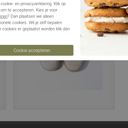
Be
cookie- en privacyverklaring. Klik op
 om te accepteren. Kies je voor
eren
? Dan plaatsen we alleen
Ve
ionele cookies. Wil je zelf bepalen
 cookies er geplaatst worden klik dan
Ru