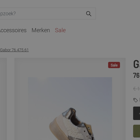
ccessoires
Merken
Sale
Gabor 76.475.61
G
Sale
76
€ 