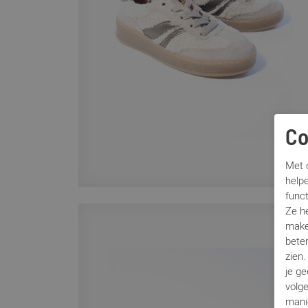
Co
Met c
helpe
func
Ze h
make
beter
zien
je g
volg
mani