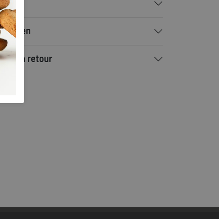
talen
rzenden
ilen en retour