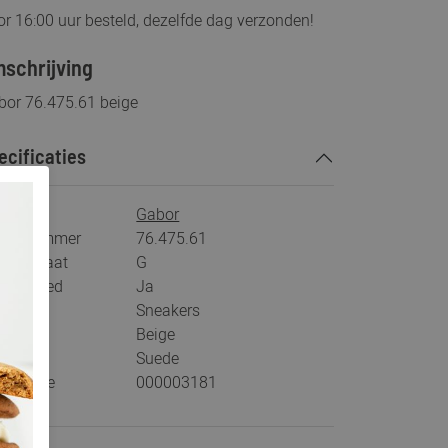
r 16:00 uur besteld, dezelfde dag verzonden!
schrijving
bor 76.475.61 beige
ecificaties
rk
Gabor
tikelnummer
76.475.61
eedtemaat
G
s voetbed
Ja
tegorie
Sneakers
ur
Beige
teriaal
Suede
stelcode
000003181