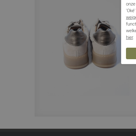
onze 
'Oké'
weig
funct
welke
hier
.