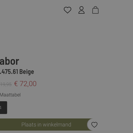
abor
.475.61 Beige
€ 72,00
119,95
Maattabel
4
Plaats in winkelmand