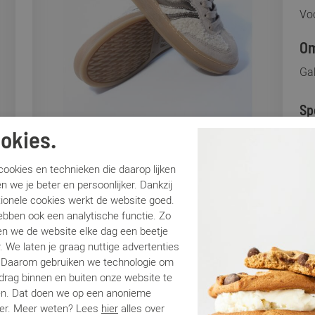
Voo
Om
Ga
Sp
okies.
Me
Ar
ookies en technieken die daarop lijken
Br
n we je beter en persoonlijker. Dankzij
tionele cookies werkt de website goed.
Lo
ebben ook een analytische functie. Zo
Ca
n we de website elke dag een beetje
Kle
. We laten je graag nuttige advertenties
Ma
. Daarom gebruiken we technologie om
Be
edrag binnen en buiten onze website te
en. Dat doen we op een anonieme
er. Meer weten? Lees
hier
alles over