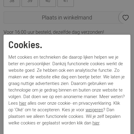
38
39
40
41
Plaats in winkelmand
Voor 16:00 uur besteld, dezelfde dag verzonden!
Cookies.
Omschrijving
DL Sport 6829 zwart
Met cookies en technieken die daarop lijken helpen we je
beter en persoonlijker. Dankzij functionele cookies werkt de
website goed. Ze hebben ook een analytische functie. Zo
Specificaties
maken we de website elke dag een beetje beter. We laten je
graag nuttige advertenties zien. Daarom gebruiken we
technologie om je gedrag binnen en buiten onze website te
Merk
DL Sport
volgen. Dat doen we op een anonieme manier. Meer weten?
Artikelnummer
6829
Lees
hier
alles over onze cookie- en privacyverklaring. Klik
Los voetbed
Ja
op 'Oké' om te accepteren. Kies je voor
weigeren
? Dan
Categorie
Laarzen
plaatsen we alleen functionele cookies. Wil je zelf bepalen
Kleur
Zwart
welke cookies er geplaatst worden klik dan
hier
.
Materiaal
Leer
Bestelcode
000003334