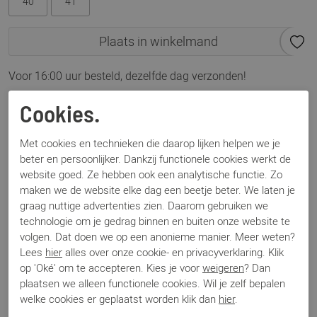
40
41
Plaats in winkelmand
Voor 16:00 uur besteld, dezelfde dag verzonden!
Omschrijving
Cookies.
Everybody Berta 49957 bruin
Met cookies en technieken die daarop lijken helpen we je
beter en persoonlijker. Dankzij functionele cookies werkt de
Specificaties
website goed. Ze hebben ook een analytische functie. Zo
maken we de website elke dag een beetje beter. We laten je
graag nuttige advertenties zien. Daarom gebruiken we
Merk
Everybody
technologie om je gedrag binnen en buiten onze website te
Artikelnummer
Berta 49957
volgen. Dat doen we op een anonieme manier. Meer weten?
Los voetbed
Nee
Lees
hier
alles over onze cookie- en privacyverklaring. Klik
Categorie
Laarzen
op 'Oké' om te accepteren. Kies je voor
weigeren
? Dan
Kleur
Bruin
plaatsen we alleen functionele cookies. Wil je zelf bepalen
Materiaal
Leer
welke cookies er geplaatst worden klik dan
hier
.
Bestelcode
000003414