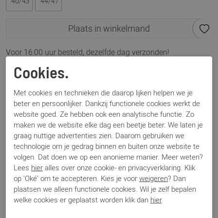
40/43
44/47
Plaats in winkelmand
Voor 16:00 uur besteld, dezelfde dag verzonden!
Cookies.
Omschrijving
151-103 blauw 2-pack
Met cookies en technieken die daarop lijken helpen we je
beter en persoonlijker. Dankzij functionele cookies werkt de
website goed. Ze hebben ook een analytische functie. Zo
Specificaties
maken we de website elke dag een beetje beter. We laten je
graag nuttige advertenties zien. Daarom gebruiken we
technologie om je gedrag binnen en buiten onze website te
Merk
Carlo Lanza
volgen. Dat doen we op een anonieme manier. Meer weten?
Artikelnummer
151-103
Lees
hier
alles over onze cookie- en privacyverklaring. Klik
Los voetbed
Nee
op 'Oké' om te accepteren. Kies je voor
weigeren
? Dan
Categorie
Sokken
plaatsen we alleen functionele cookies. Wil je zelf bepalen
Kleur
Blauw
welke cookies er geplaatst worden klik dan
hier
.
Materiaal
Textiel
Bestelcode
00003407