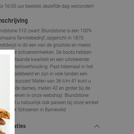
r 16:00 uur besteld, dezelfde dag verzonden!
schrijving
undstone 510 zwart: Blundstone is een 100%
maans familiebedrijf, opgericht in 1870.
eldwijd is dit een van de grootste en meest
rkenbare schoenenmerken. De boots hebben
 hoogstaande kwaliteit en een uitstekende
js-kwaliteitsverhouding. Past helemaal in het
dige modebeeld en zijn in vele landen een
gekend succes! Maten van 36 t/m 41 kunt u
den bij de dames, maten 42 en groter bij de
renschoenen in onze webshop. Blundstone
ts kunt u natuurlijk ook passen bij onze winkel
eterboek Schoenen in Barneveld
ecificaties