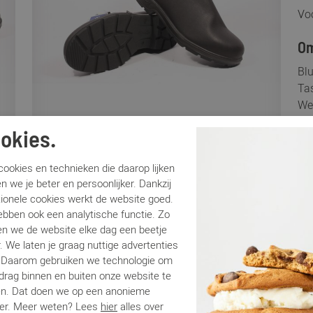
Voo
Om
Bl
Tas
Wer
he
okies.
een
pri
ookies en technieken die daarop lijken
hui
n we je beter en persoonlijker. Dankzij
on
tionele cookies werkt de website goed.
vin
ebben ook een analytische functie. Zo
he
n we de website elke dag een beetje
boo
. We laten je graag nuttige advertenties
So
. Daarom gebruiken we technologie om
edrag binnen en buiten onze website te
en. Dat doen we op een anonieme
Sp
er. Meer weten? Lees
hier
alles over