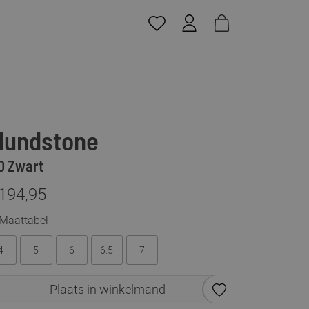
lundstone
0 Zwart
 194,95
Maattabel
4
5
6
6.5
7
Plaats in winkelmand