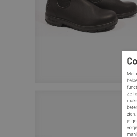
Co
Met c
helpe
func
Ze h
make
beter
zien
je g
volg
mani