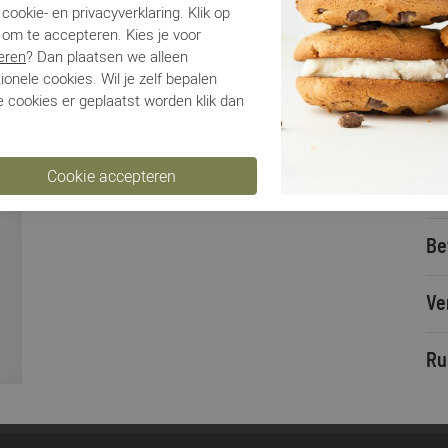
cookie- en privacyverklaring. Klik op
Me
 om te accepteren. Kies je voor
Ar
eren
? Dan plaatsen we alleen
Lo
ionele cookies. Wil je zelf bepalen
 cookies er geplaatst worden klik dan
Ca
Kle
Ma
Be
Be
Ve
Ru