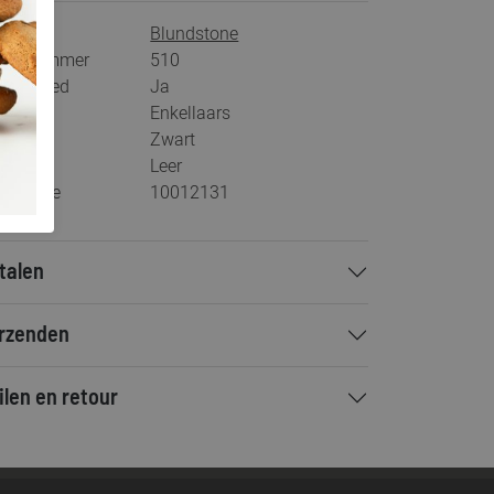
rk
Blundstone
tikelnummer
510
s voetbed
Ja
tegorie
Enkellaars
ur
Zwart
teriaal
Leer
stelcode
10012131
talen
rzenden
ilen en retour