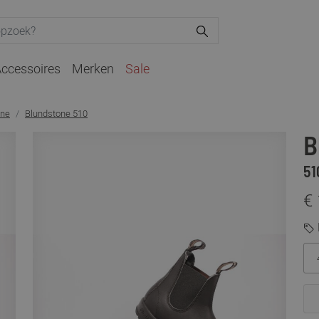
ccessoires
Merken
Sale
one
Blundstone 510
B
51
€