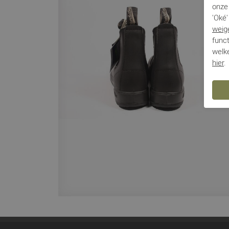
onze 
'Oké'
weig
funct
welke
hier
.