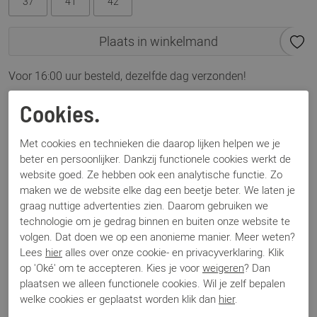
37
41
42
Plaats in winkelmand
Voor 16:00 uur besteld, dezelfde dag verzonden!
Omschrijving
Cookies.
VIA VAI Nilla Khloe Cobra Roccia
Met cookies en technieken die daarop lijken helpen we je
beter en persoonlijker. Dankzij functionele cookies werkt de
Specificaties
website goed. Ze hebben ook een analytische functie. Zo
maken we de website elke dag een beetje beter. We laten je
graag nuttige advertenties zien. Daarom gebruiken we
Merk
Via Vai
technologie om je gedrag binnen en buiten onze website te
Artikelnummer
62394 Nilla Khloe
volgen. Dat doen we op een anonieme manier. Meer weten?
Breedtemaat
G
Lees
hier
alles over onze cookie- en privacyverklaring. Klik
Los voetbed
Ja
op 'Oké' om te accepteren. Kies je voor
weigeren
? Dan
Categorie
Sneakers
plaatsen we alleen functionele cookies. Wil je zelf bepalen
Kleur
Beige
welke cookies er geplaatst worden klik dan
hier
.
Materiaal
Leer