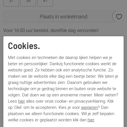
37
39
41
Plaats in winkelmand
Voor 16:00 uur besteld, dezelfde dag verzonden!
Omschrijving
Cookies.
VIA VAI Julie Xena Cobra Cognac
Met cookies en technieken die daarop lijken helpen we je
beter en persoonlijker. Dankzij functionele cookies werkt de
Specificaties
website goed. Ze hebben ook een analytische functie. Zo
maken we de website elke dag een beetje beter. We laten je
graag nuttige advertenties zien. Daarom gebruiken we
Merk
Via Vai
technologie om je gedrag binnen en buiten onze website te
Artikelnummer
62214 Julia Xena
volgen. Dat doen we op een anonieme manier. Meer weten?
Breedtemaat
G
Lees
hier
alles over onze cookie- en privacyverklaring. Klik
Los voetbed
Nee
op 'Oké' om te accepteren. Kies je voor
weigeren
? Dan
Categorie
Slingback
plaatsen we alleen functionele cookies. Wil je zelf bepalen
Kleur
Cognac
welke cookies er geplaatst worden klik dan
hier
.
Materiaal
Leer