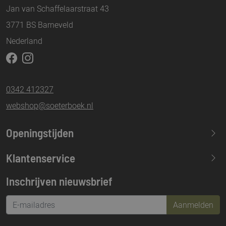
Jan van Schaffelaarstraat 43
3771 BS Barneveld
Nederland
0342 412327
webshop@soeterboek.nl
Openingstijden
Maandag
13.30-17.30
Klantenservice
Dinsdag
09.30-17.30
Inschrijven nieuwsbrief
Woensdag
09.30-17.30
Donderdag
09.30-17.30
Aanmelden
Vrijdag
09.30-21.00