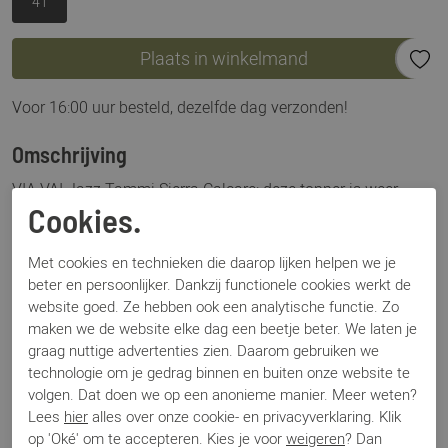
41
Plaats in winkelmand
Voor 16:00 uur besteld, dezelfde dag verzonden!
Omschrijving
VIA VAI Jazz Tammi Sierra Calcare: deze topper is weer
terug in de collectie. Deze slingback van VIA VAI is
Cookies.
uitgevoerd in beige, bijna lichtgrijs suede. De Jazz Tammi
Sierra Calcare is een echte eyecatcher onder een leuke wide
Met cookies en technieken die daarop lijken helpen we je
beter en persoonlijker. Dankzij functionele cookies werkt de
fit broek, door de spitse neus en jamboree klep op de wreef.
website goed. Ze hebben ook een analytische functie. Zo
Een goede pasvorm en eventueel te stellen door de riem bij
maken we de website elke dag een beetje beter. We laten je
de hak.
graag nuttige advertenties zien. Daarom gebruiken we
technologie om je gedrag binnen en buiten onze website te
Specificaties
volgen. Dat doen we op een anonieme manier. Meer weten?
Lees
hier
alles over onze cookie- en privacyverklaring. Klik
op 'Oké' om te accepteren. Kies je voor
weigeren
? Dan
Merk
Via Vai