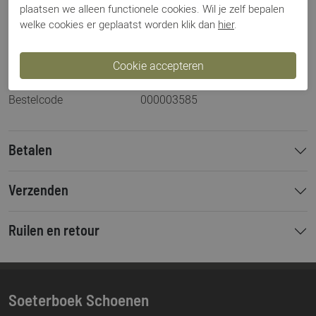
plaatsen we alleen functionele cookies. Wil je zelf bepalen
Artikelnummer
62210 Jazz Tammi
welke cookies er geplaatst worden klik dan
hier
.
Los voetbed
Nee
Categorie
Slingback
Kleur
Beige
Materiaal
Suede
Bestelcode
000003585
Betalen
Verzenden
Ruilen en retour
Soeterboek Schoenen