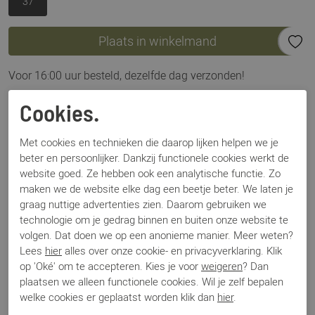
37
Plaats in winkelmand
Voor 16:00 uur besteld, dezelfde dag verzonden!
Omschrijving
Cookies.
Via Vai Gioia Fall zwart
Met cookies en technieken die daarop lijken helpen we je
beter en persoonlijker. Dankzij functionele cookies werkt de
Specificaties
website goed. Ze hebben ook een analytische functie. Zo
maken we de website elke dag een beetje beter. We laten je
graag nuttige advertenties zien. Daarom gebruiken we
Merk
Via Vai
technologie om je gedrag binnen en buiten onze website te
Artikelnummer
61058 Gioia Fall
volgen. Dat doen we op een anonieme manier. Meer weten?
Los voetbed
Nee
Lees
hier
alles over onze cookie- en privacyverklaring. Klik
Categorie
Enkellaars
op 'Oké' om te accepteren. Kies je voor
weigeren
? Dan
Kleur
Zwart
plaatsen we alleen functionele cookies. Wil je zelf bepalen
Materiaal
Leer
welke cookies er geplaatst worden klik dan
hier
.
Bestelcode
000002073