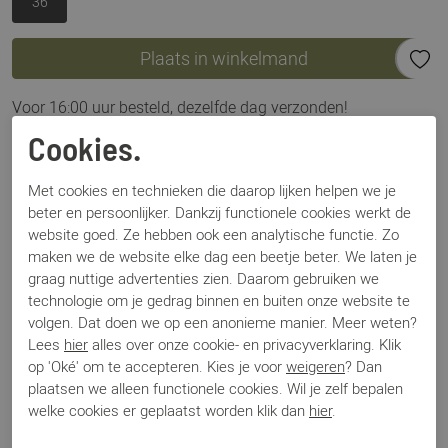
36
Plaats in winkelmand
Voor 16:00 uur besteld, dezelfde dag verzonden!
Cookies.
Omschrijving
Via Vai Shelly Coop groen
Met cookies en technieken die daarop lijken helpen we je
beter en persoonlijker. Dankzij functionele cookies werkt de
website goed. Ze hebben ook een analytische functie. Zo
Specificaties
maken we de website elke dag een beetje beter. We laten je
graag nuttige advertenties zien. Daarom gebruiken we
technologie om je gedrag binnen en buiten onze website te
Merk
Via Vai
volgen. Dat doen we op een anonieme manier. Meer weten?
Artikelnummer
59073 Shelly Coop
Lees
hier
alles over onze cookie- en privacyverklaring. Klik
Los voetbed
Nee
op 'Oké' om te accepteren. Kies je voor
weigeren
? Dan
Categorie
Enkellaars
plaatsen we alleen functionele cookies. Wil je zelf bepalen
Kleur
Groen
welke cookies er geplaatst worden klik dan
hier
.
Materiaal
Suede
Bestelcode
000002072