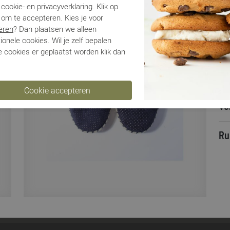
Ca
cookie- en privacyverklaring. Klik op
Kle
 om te accepteren. Kies je voor
Ma
eren
? Dan plaatsen we alleen
Be
ionele cookies. Wil je zelf bepalen
 cookies er geplaatst worden klik dan
Be
Ve
Ru