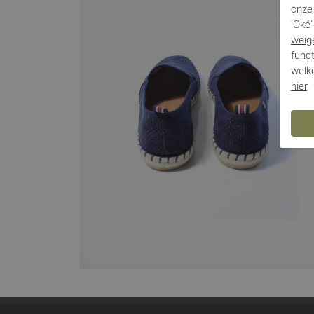
onze 
'Oké'
weig
funct
welke
hier
.