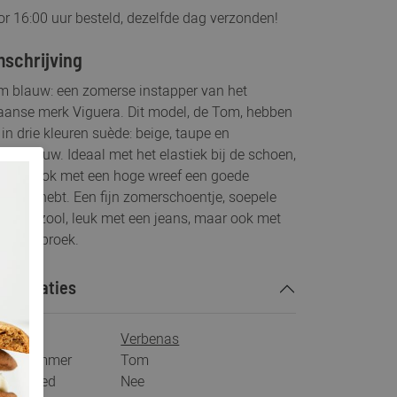
r 16:00 uur besteld, dezelfde dag verzonden!
schrijving
m blauw: een zomerse instapper van het
aanse merk Viguera. Dit model, de Tom, hebben
 in drie kleuren suède: beige, taupe en
kerblauw. Ideaal met het elastiek bij de schoen,
dat je ook met een hoge wreef een goede
vorm hebt. Een fijn zomerschoentje, soepele
beren zool, leuk met een jeans, maar ook met
 korte broek.
ecificaties
rk
Verbenas
tikelnummer
Tom
s voetbed
Nee