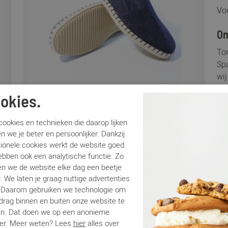
Voo
Om
To
Sp
wij
don
okies.
zo
pas
ookies en technieken die daarop lijken
rub
n we je beter en persoonlijker. Dankzij
een
tionele cookies werkt de website goed.
ebben ook een analytische functie. Zo
Sp
n we de website elke dag een beetje
. We laten je graag nuttige advertenties
. Daarom gebruiken we technologie om
Me
edrag binnen en buiten onze website te
Ar
en. Dat doen we op een anonieme
Lo
er. Meer weten? Lees
hier
alles over