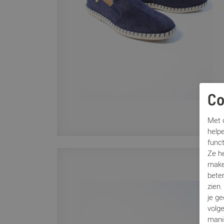
Co
Met c
helpe
func
Ze h
make
beter
zien
je g
volg
mani