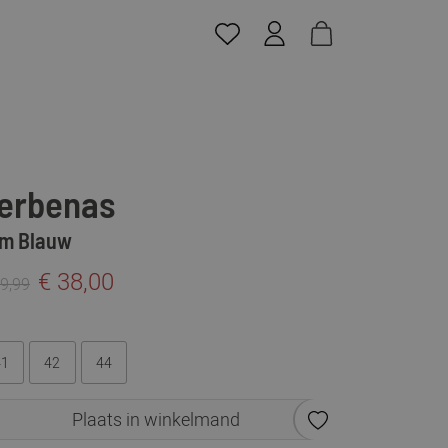
erbenas
m Blauw
€ 38,00
69,99
41
42
44
Plaats in winkelmand