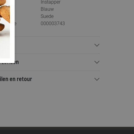
tegorie
Instapper
ur
Blauw
teriaal
Suede
stelcode
000003743
talen
rzenden
ilen en retour