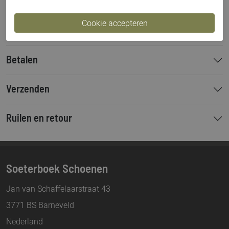
Bestelcode
000002081
Hakhoogte
7 cm
Betalen
Verzenden
Ruilen en retour
Soeterboek Schoenen
Jan van Schaffelaarstraat 43
3771 BS Barneveld
Nederland