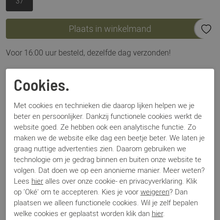
37
Plaats in winkelmand
Voor 16:00 uur besteld, dezelfde dag verzonden!
Omschrijving
Cookies.
Toral 12804 goud
Met cookies en technieken die daarop lijken helpen we je
beter en persoonlijker. Dankzij functionele cookies werkt de
Specificaties
website goed. Ze hebben ook een analytische functie. Zo
maken we de website elke dag een beetje beter. We laten je
Merk
Toral
graag nuttige advertenties zien. Daarom gebruiken we
technologie om je gedrag binnen en buiten onze website te
Artikelnummer
12804
volgen. Dat doen we op een anonieme manier. Meer weten?
Breedtemaat
G
Lees
hier
alles over onze cookie- en privacyverklaring. Klik
Los voetbed
Nee
op 'Oké' om te accepteren. Kies je voor
weigeren
? Dan
Categorie
Enkellaars
plaatsen we alleen functionele cookies. Wil je zelf bepalen
Kleur
Goud
welke cookies er geplaatst worden klik dan
hier
.
Materiaal
Metallic