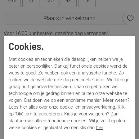
40.5
41
42.5
43
46
Plaats in winkelmand
Voor 16:00 uur besteld, dezelfde dag verzonden!
Cookies.
Omschrijving
TOMS Alonso taupe
Met cookies en technieken die daarop lijken helpen we je
beter en persoonlijker. Dankzij functionele cookies werkt de
website goed. Ze hebben ook een analytische functie. Zo
Specificaties
maken we de website elke dag een beetje beter. We laten je
graag nuttige advertenties zien. Daarom gebruiken we
technologie om je gedrag binnen en buiten onze website te
Merk
TOMS
volgen. Dat doen we op een anonieme manier. Meer weten?
Artikelnummer
Alonso
Lees
hier
alles over onze cookie- en privacyverklaring. Klik
Los voetbed
Ja
op 'Oké' om te accepteren. Kies je voor
weigeren
? Dan
Categorie
Instapper
plaatsen we alleen functionele cookies. Wil je zelf bepalen
Kleur
Taupe
welke cookies er geplaatst worden klik dan
hier
.
Materiaal
Suede
Bestelcode
000002466