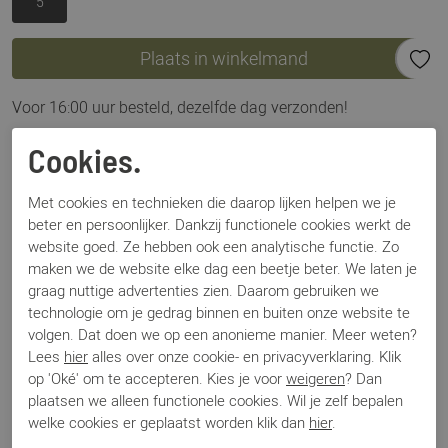
5
Plaats in winkelmand
Voor 16:00 uur besteld, dezelfde dag verzonden!
Omschrijving
Cookies.
Sioux Meredith 734H 67760 zwart
Met cookies en technieken die daarop lijken helpen we je
beter en persoonlijker. Dankzij functionele cookies werkt de
Specificaties
website goed. Ze hebben ook een analytische functie. Zo
maken we de website elke dag een beetje beter. We laten je
graag nuttige advertenties zien. Daarom gebruiken we
Merk
Sioux
technologie om je gedrag binnen en buiten onze website te
Artikelnummer
Meredith 734H 67760
volgen. Dat doen we op een anonieme manier. Meer weten?
Breedtemaat
H
Lees
hier
alles over onze cookie- en privacyverklaring. Klik
Los voetbed
Ja
op 'Oké' om te accepteren. Kies je voor
weigeren
? Dan
Categorie
Instappers
plaatsen we alleen functionele cookies. Wil je zelf bepalen
Kleur
Zwart
welke cookies er geplaatst worden klik dan
hier
.
Materiaal
Suede