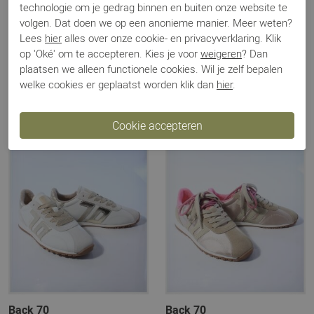
technologie om je gedrag binnen en buiten onze website te
volgen. Dat doen we op een anonieme manier. Meer weten?
Back 70
Back 70
Lees
hier
alles over onze cookie- en privacyverklaring. Klik
Cloud beige
Jogger geel
op 'Oké' om te accepteren. Kies je voor
weigeren
? Dan
€ 76,00
€ 82,00
€ 139,99
€ 149,99
plaatsen we alleen functionele cookies. Wil je zelf bepalen
welke cookies er geplaatst worden klik dan
hier
.
Sale
Sale
Back 70
Back 70