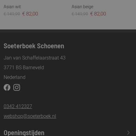
Asian wit
Asian beige
€ 82,00
€ 82,00
€ 149,99
€ 149,99
Soeterboek Schoenen
Jan van Schaffelaarstraat 43
3771 BS Barneveld
Nederland
0342 412327
webshop@soeterboek.nl
Openingstijden