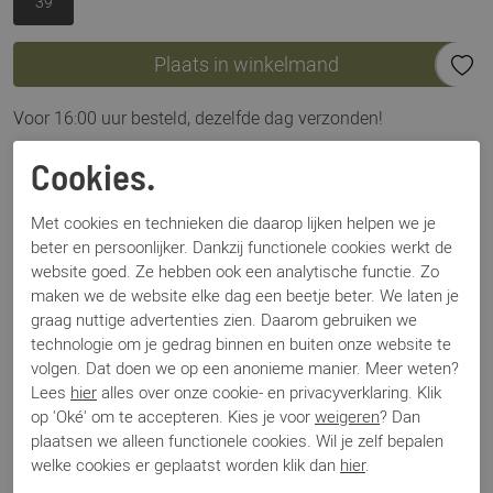
39
Plaats in winkelmand
Voor 16:00 uur besteld, dezelfde dag verzonden!
Omschrijving
Cookies.
Moerund 7800 beige
Met cookies en technieken die daarop lijken helpen we je
beter en persoonlijker. Dankzij functionele cookies werkt de
Specificaties
website goed. Ze hebben ook een analytische functie. Zo
maken we de website elke dag een beetje beter. We laten je
graag nuttige advertenties zien. Daarom gebruiken we
Merk
Premiata
technologie om je gedrag binnen en buiten onze website te
Artikelnummer
Moerund 7800
volgen. Dat doen we op een anonieme manier. Meer weten?
Breedtemaat
G
Lees
hier
alles over onze cookie- en privacyverklaring. Klik
Los voetbed
Ja
op 'Oké' om te accepteren. Kies je voor
weigeren
? Dan
Categorie
Sneakers
plaatsen we alleen functionele cookies. Wil je zelf bepalen
Kleur
Beige
welke cookies er geplaatst worden klik dan
hier
.
Materiaal
Suede