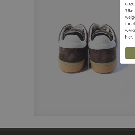
onze 
'Oké'
weig
funct
welke
hier
.