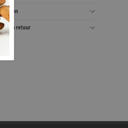
rzenden
ilen en retour