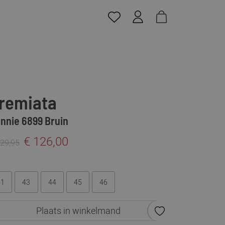
remiata
nnie 6899 Bruin
€ 126,00
229,95
41
43
44
45
46
Plaats in winkelmand