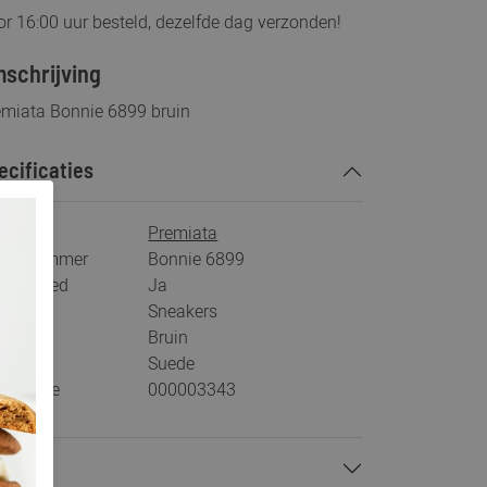
r 16:00 uur besteld, dezelfde dag verzonden!
schrijving
emiata Bonnie 6899 bruin
ecificaties
rk
Premiata
tikelnummer
Bonnie 6899
s voetbed
Ja
tegorie
Sneakers
ur
Bruin
teriaal
Suede
stelcode
000003343
talen