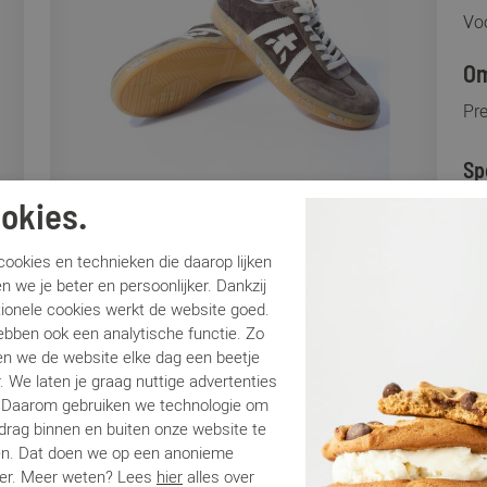
Voo
Om
Pr
Sp
okies.
Me
Ar
ookies en technieken die daarop lijken
Lo
n we je beter en persoonlijker. Dankzij
tionele cookies werkt de website goed.
Ca
ebben ook een analytische functie. Zo
Kle
n we de website elke dag een beetje
Ma
. We laten je graag nuttige advertenties
Be
. Daarom gebruiken we technologie om
edrag binnen en buiten onze website te
en. Dat doen we op een anonieme
Be
er. Meer weten? Lees
hier
alles over