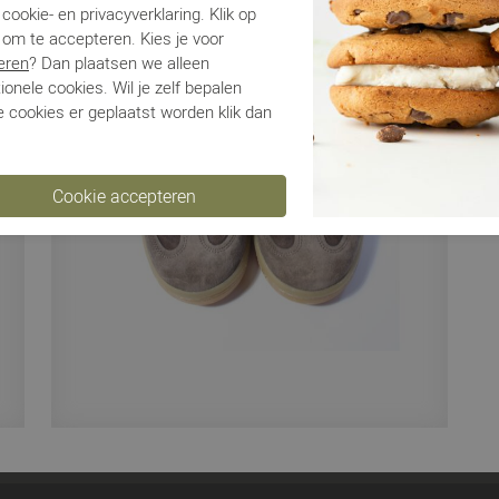
cookie- en privacyverklaring. Klik op
 om te accepteren. Kies je voor
Ve
eren
? Dan plaatsen we alleen
ionele cookies. Wil je zelf bepalen
Ru
 cookies er geplaatst worden klik dan