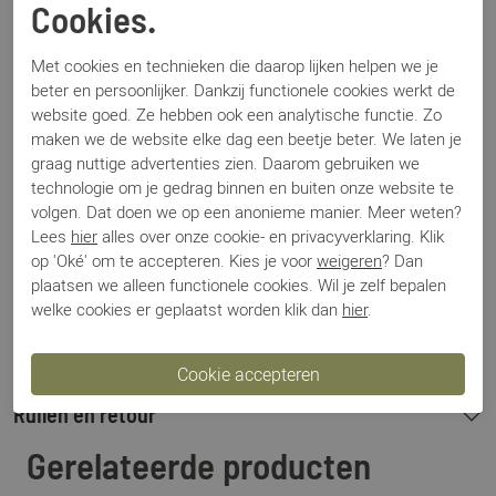
Cookies.
Merk
Peter Kaiser
Artikelnummer
07301
Met cookies en technieken die daarop lijken helpen we je
Los voetbed
Nee
beter en persoonlijker. Dankzij functionele cookies werkt de
Categorie
Sandalen
website goed. Ze hebben ook een analytische functie. Zo
Kleur
Beige
maken we de website elke dag een beetje beter. We laten je
Materiaal
Metallic
graag nuttige advertenties zien. Daarom gebruiken we
Bestelcode
000001737
technologie om je gedrag binnen en buiten onze website te
Hakhoogte
8 cm
volgen. Dat doen we op een anonieme manier. Meer weten?
Lees
hier
alles over onze cookie- en privacyverklaring. Klik
op 'Oké' om te accepteren. Kies je voor
weigeren
? Dan
plaatsen we alleen functionele cookies. Wil je zelf bepalen
Betalen
welke cookies er geplaatst worden klik dan
hier
.
Verzenden
Ruilen en retour
Gerelateerde producten