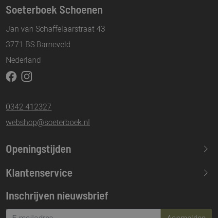
Soeterboek Schoenen
Jan van Schaffelaarstraat 43
3771 BS Barneveld
Nederland
0342 412327
webshop@soeterboek.nl
Openingstijden
Maandag
13.30-17.30
Klantenservice
Dinsdag
09.30-17.30
Inschrijven nieuwsbrief
Woensdag
09.30-17.30
Donderdag
09.30-17.30
Aanmelden