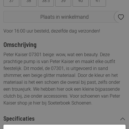
37
38
38.5
39
40
41
Plaats in winkelmand
Voor 16:00 uur besteld, dezelfde dag verzonden!
Omschrijving
Peter Kaiser 07301 beige: wow, wat een beauty. Deze
prachtige pump is van Peter Kaiser en maakt elke outfit
feestelijk. Dit model, de 07301, is uitgevoerd in sand
shimmer, een beige glitter materiaal. Door de kleur en het
materiaal is het een schoen die overal bij past, zelfs onder
een trouwjurk. We hebben hier ook een kleine bijpassende
clutch bij, zie onder accessoires. Voor schoenen van Peter
Kaiser shop je hier bij Soeterboek Schoenen.
Specificaties