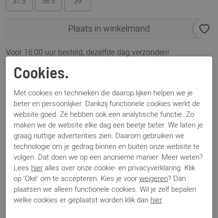
37.5
38.5
39
Plaats in winkelmand
Voor 16:00 uur besteld, dezelfde dag verzonden!
Cookies.
Omschrijving
Pertini 32068 taupe
Met cookies en technieken die daarop lijken helpen we je
beter en persoonlijker. Dankzij functionele cookies werkt de
website goed. Ze hebben ook een analytische functie. Zo
Specificaties
maken we de website elke dag een beetje beter. We laten je
graag nuttige advertenties zien. Daarom gebruiken we
technologie om je gedrag binnen en buiten onze website te
Merk
Pertini
volgen. Dat doen we op een anonieme manier. Meer weten?
Artikelnummer
32068
Lees
hier
alles over onze cookie- en privacyverklaring. Klik
Los voetbed
Nee
op 'Oké' om te accepteren. Kies je voor
weigeren
? Dan
Categorie
Enkellaars
plaatsen we alleen functionele cookies. Wil je zelf bepalen
Kleur
Taupe
welke cookies er geplaatst worden klik dan
hier
.
Materiaal
Suede
Bestelcode
000003402