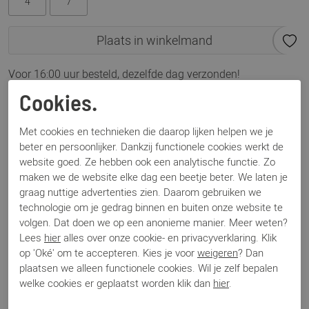
4
7
Plaats in winkelmand
Voor 16:00 uur besteld, dezelfde dag verzonden!
Cookies.
Omschrijving
Paul Green 9043 fango lak
Met cookies en technieken die daarop lijken helpen we je
beter en persoonlijker. Dankzij functionele cookies werkt de
website goed. Ze hebben ook een analytische functie. Zo
Specificaties
maken we de website elke dag een beetje beter. We laten je
graag nuttige advertenties zien. Daarom gebruiken we
technologie om je gedrag binnen en buiten onze website te
Merk
Paul Green
volgen. Dat doen we op een anonieme manier. Meer weten?
Artikelnummer
9043-022
Lees
hier
alles over onze cookie- en privacyverklaring. Klik
Los voetbed
Nee
op 'Oké' om te accepteren. Kies je voor
weigeren
? Dan
Categorie
Biker boots
plaatsen we alleen functionele cookies. Wil je zelf bepalen
Kleur
Taupe
welke cookies er geplaatst worden klik dan
hier
.
Materiaal
Lak
Bestelcode
000001420