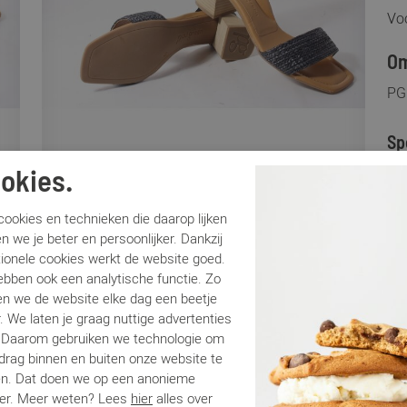
Voo
Om
PG
Sp
okies.
Me
Ar
ookies en technieken die daarop lijken
Lo
n we je beter en persoonlijker. Dankzij
tionele cookies werkt de website goed.
Ca
ebben ook een analytische functie. Zo
Kle
n we de website elke dag een beetje
Ma
. We laten je graag nuttige advertenties
Be
. Daarom gebruiken we technologie om
Ha
edrag binnen en buiten onze website te
en. Dat doen we op een anonieme
er. Meer weten? Lees
hier
alles over