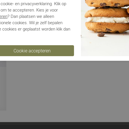
Be
cookie- en privacyverklaring. Klik op
 om te accepteren. Kies je voor
eren
? Dan plaatsen we alleen
Ve
ionele cookies. Wil je zelf bepalen
 cookies er geplaatst worden klik dan
Ru