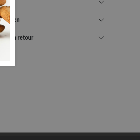
talen
rzenden
ilen en retour