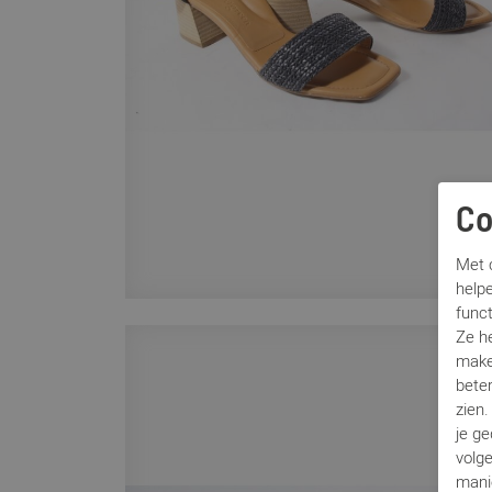
Co
Met c
helpe
func
Ze h
make
beter
zien
je g
volg
mani