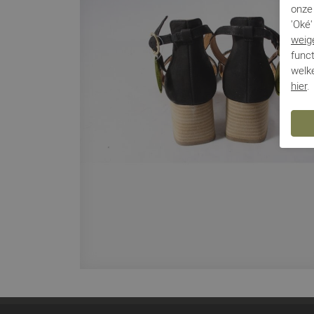
onze 
'Oké'
weig
funct
welke
hier
.