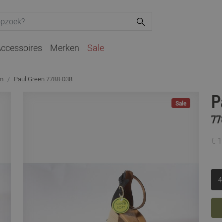
ccessoires
Merken
Sale
en
Paul Green 7788-038
P
Sale
77
€ 
4