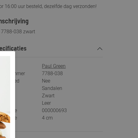
r 16:00 uur besteld, dezelfde dag verzonden!
schrijving
 7788-038 zwart
ecificaties
rk
Paul Green
tikelnummer
7788-038
s voetbed
Nee
tegorie
Sandalen
ur
Zwart
teriaal
Leer
stelcode
000000693
khoogte
4 cm