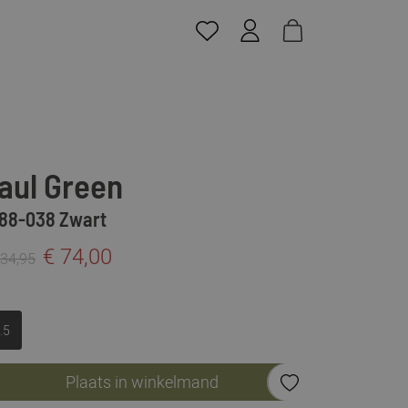
aul Green
88-038 Zwart
€ 74,00
134,95
.5
Plaats in winkelmand