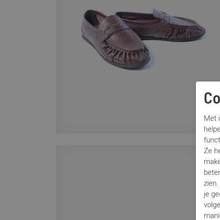
Co
Met c
helpe
func
Ze h
make
beter
zien
je g
volg
mani