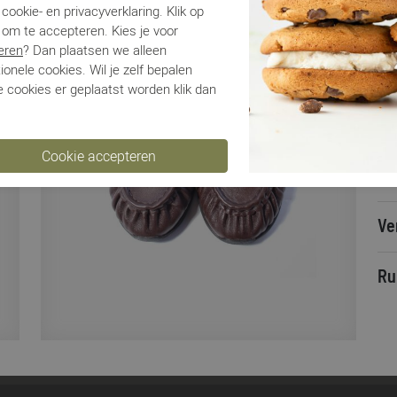
Br
cookie- en privacyverklaring. Klik op
Lo
 om te accepteren. Kies je voor
Ca
eren
? Dan plaatsen we alleen
Kle
ionele cookies. Wil je zelf bepalen
 cookies er geplaatst worden klik dan
Ma
Be
Be
Ve
Ru