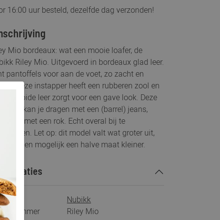
r 16:00 uur besteld, dezelfde dag verzonden!
schrijving
ey Mio bordeaux: wat een mooie loafer, de
ikk Riley Mio. Uitgevoerd in bordeaux glad leer.
t pantoffels voor aan de voet, zo zacht en
pel. Deze instapper heeft een rubberen zool en
 geplooide leer zorgt voor een gave look. Deze
ey Mio kan je dragen met een (barrel) jeans,
r ook met een rok. Echt overal bij te
bineren. Let op: dit model valt wat groter uit,
tel indien mogelijk een halve maat kleiner.
ecificaties
rk
Nubikk
tikelnummer
Riley Mio