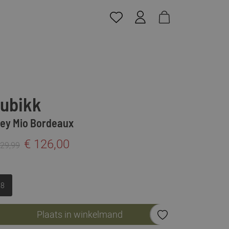
ubikk
ley Mio Bordeaux
€ 126,00
229,99
38
Plaats in winkelmand