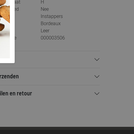
eedtemaat
H
s voetbed
Nee
tegorie
Instappers
ur
Bordeaux
teriaal
Leer
stelcode
000003506
talen
rzenden
ilen en retour