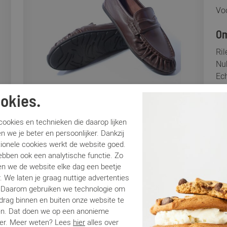
Voo
Om
Ril
Nub
Ech
soe
okies.
het
Ril
ookies en technieken die daarop lijken
maa
n we je beter en persoonlijker. Dankzij
com
tionele cookies werkt de website goed.
bes
ebben ook een analytische functie. Zo
n we de website elke dag een beetje
. We laten je graag nuttige advertenties
Sp
. Daarom gebruiken we technologie om
edrag binnen en buiten onze website te
Me
en. Dat doen we op een anonieme
Ar
er. Meer weten? Lees
hier
alles over