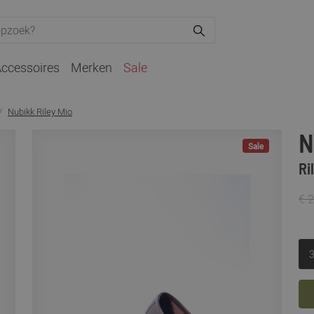
ccessoires
Merken
Sale
Nubikk Riley Mio
N
Sale
Ri
€ 