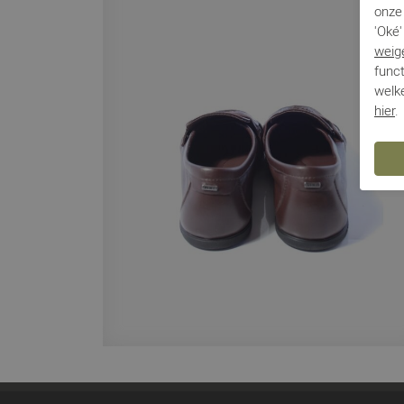
onze 
'Oké'
weig
funct
welke
hier
.