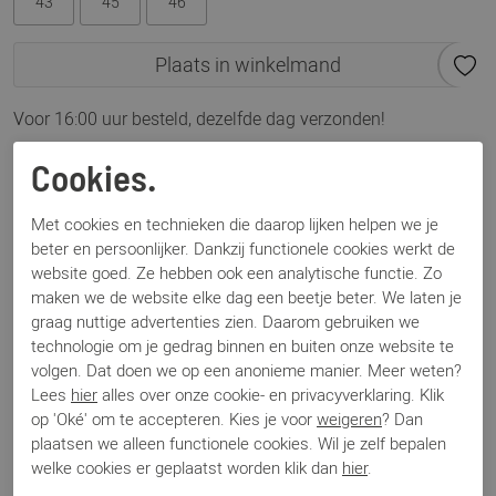
43
45
46
Plaats in winkelmand
Voor 16:00 uur besteld, dezelfde dag verzonden!
Omschrijving
Cookies.
Jonah Arctic Fur cognac
Met cookies en technieken die daarop lijken helpen we je
beter en persoonlijker. Dankzij functionele cookies werkt de
Specificaties
website goed. Ze hebben ook een analytische functie. Zo
maken we de website elke dag een beetje beter. We laten je
graag nuttige advertenties zien. Daarom gebruiken we
Merk
Nubikk
technologie om je gedrag binnen en buiten onze website te
Artikelnummer
Jonah Arctic Fur
volgen. Dat doen we op een anonieme manier. Meer weten?
Breedtemaat
G
Lees
hier
alles over onze cookie- en privacyverklaring. Klik
Los voetbed
Nee
op 'Oké' om te accepteren. Kies je voor
weigeren
? Dan
Categorie
Boots sportief
plaatsen we alleen functionele cookies. Wil je zelf bepalen
Kleur
Cognac
welke cookies er geplaatst worden klik dan
hier
.
Materiaal
Nubuck