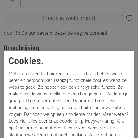
38
41
Plaats in winkelmand
Voor 16:00 uur besteld, dezelfde dag verzonden!
Omschrijving
Billy Lou blauw grijs: een elegante en veelzijdige sneaker
Cookies.
van Nubikk uitgevoerd in een zachte blauw grijze tint met
mooie details. De Billy Lou wordt geleverd met stijlvolle
Met cookies en technieken die daarop lijken helpen we je
beter en persoonlijker. Dankzij functionele cookies werkt de
dubbele veters. Een tijdloze must-have die je moeiteloos
website goed. Ze hebben ook een analytische functie. Zo
kunt combineren met diverse outfits.
maken we de website elke dag een beetje beter. We laten je
graag nuttige advertenties zien. Daarom gebruiken we
Specificaties
technologie om je gedrag binnen en buiten onze website te
volgen. Dat doen we op een anonieme manier. Meer weten?
Lees
hier
alles over onze cookie- en privacyverklaring. Klik
Merk
Nubikk
op 'Oké' om te accepteren. Kies je voor
weigeren
? Dan
Artikelnummer
Billy Lou
plaatsen we alleen functionele cookies. Wil je zelf bepalen
Los voetbed
Ja