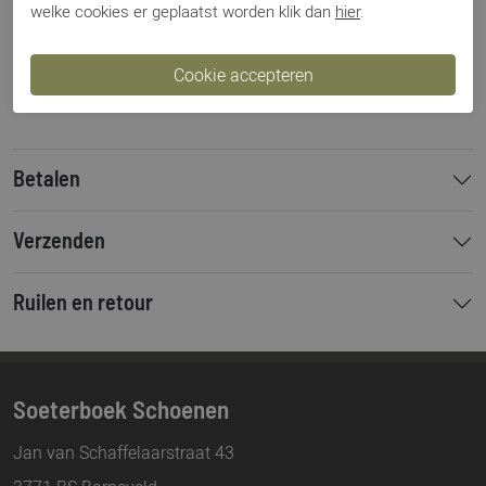
welke cookies er geplaatst worden klik dan
hier
.
Categorie
Sneakers
Kleur
Blauw
Materiaal
Suede
Bestelcode
000003502
Betalen
Verzenden
Ruilen en retour
Soeterboek Schoenen
Jan van Schaffelaarstraat 43