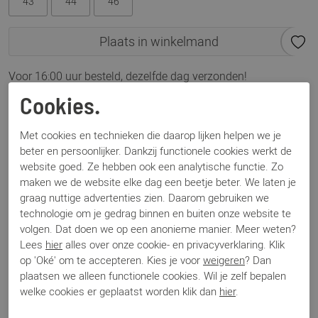
43
44
46
Plaats in winkelmand
Voor 16:00 uur besteld, dezelfde dag verzonden!
Cookies.
Omschrijving
Nubikk Basket Court Fur taupe
Met cookies en technieken die daarop lijken helpen we je
beter en persoonlijker. Dankzij functionele cookies werkt de
website goed. Ze hebben ook een analytische functie. Zo
Specificaties
maken we de website elke dag een beetje beter. We laten je
graag nuttige advertenties zien. Daarom gebruiken we
technologie om je gedrag binnen en buiten onze website te
Merk
Nubikk
volgen. Dat doen we op een anonieme manier. Meer weten?
Artikelnummer
Basket Court Fur
Lees
hier
alles over onze cookie- en privacyverklaring. Klik
Los voetbed
Ja
op 'Oké' om te accepteren. Kies je voor
weigeren
? Dan
Categorie
Sneakers
plaatsen we alleen functionele cookies. Wil je zelf bepalen
Kleur
Taupe
welke cookies er geplaatst worden klik dan
hier
.
Materiaal
Suede
Bestelcode
000002579