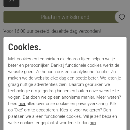
39
Plaats in winkelmand
Voor 16:00 uur besteld, dezelfde dag verzonden!
Omschrijving
Cookies.
Nalini 461L zwart
Met cookies en technieken die daarop lijken helpen we je
beter en persoonlijker. Dankzij functionele cookies werkt de
Specificaties
website goed. Ze hebben ook een analytische functie. Zo
maken we de website elke dag een beetje beter. We laten je
graag nuttige advertenties zien. Daarom gebruiken we
Merk
Nalini
technologie om je gedrag binnen en buiten onze website te
Artikelnummer
461L
volgen. Dat doen we op een anonieme manier. Meer weten?
Los voetbed
Nee
Lees
hier
alles over onze cookie- en privacyverklaring. Klik
Categorie
Enkellaars
op 'Oké' om te accepteren. Kies je voor
weigeren
? Dan
Kleur
Zwart
plaatsen we alleen functionele cookies. Wil je zelf bepalen
Materiaal
Leer
welke cookies er geplaatst worden klik dan
hier
.
Bestelcode
000002055