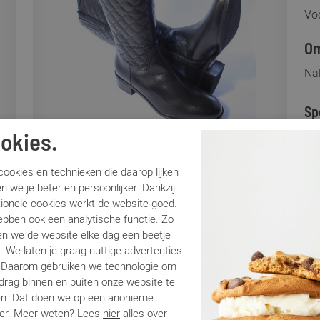
Voo
Om
Nal
Sp
okies.
Me
Ar
ookies en technieken die daarop lijken
Lo
n we je beter en persoonlijker. Dankzij
tionele cookies werkt de website goed.
Ca
ebben ook een analytische functie. Zo
Kle
n we de website elke dag een beetje
Ma
. We laten je graag nuttige advertenties
Be
. Daarom gebruiken we technologie om
edrag binnen en buiten onze website te
en. Dat doen we op een anonieme
Be
er. Meer weten? Lees
hier
alles over