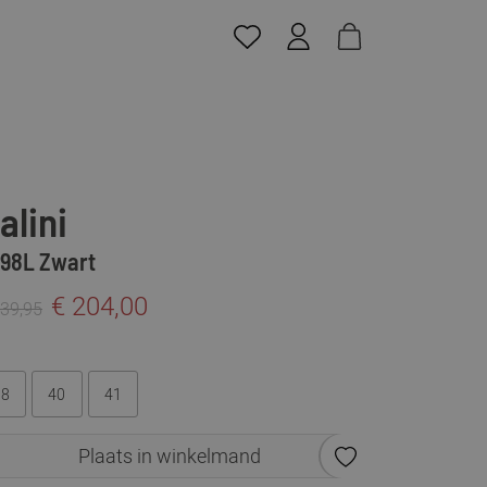
alini
98L Zwart
€ 204,00
339,95
38
40
41
Plaats in winkelmand