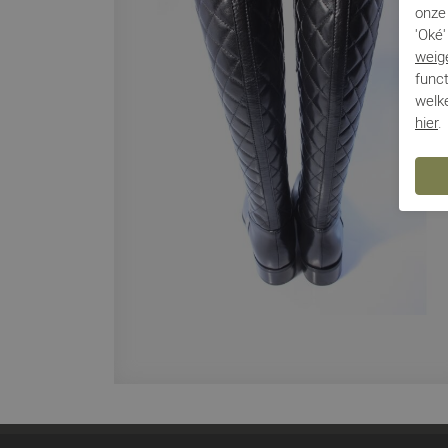
onze 
'Oké'
weig
funct
welke
hier
.