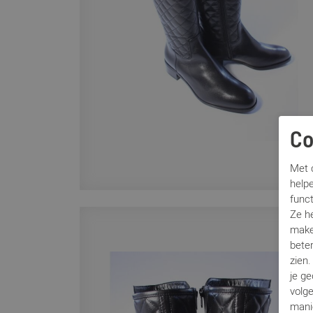
Co
Met c
helpe
func
Ze h
make
beter
zien
je g
volg
mani