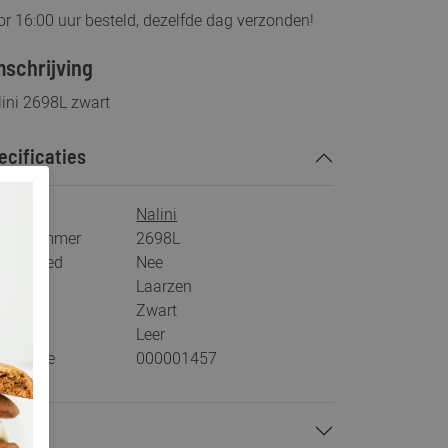
r 16:00 uur besteld, dezelfde dag verzonden!
schrijving
ini 2698L zwart
ecificaties
rk
Nalini
tikelnummer
2698L
s voetbed
Nee
tegorie
Laarzen
ur
Zwart
teriaal
Leer
stelcode
000001457
talen