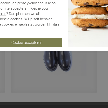
cookie- en privacyverklaring. Klik op
 om te accepteren. Kies je voor
Ve
eren
? Dan plaatsen we alleen
ionele cookies. Wil je zelf bepalen
Ru
 cookies er geplaatst worden klik dan