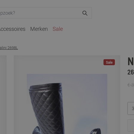
ccessoires
Merken
Sale
alini 2698L
N
Sale
26
€ 