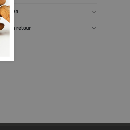
rzenden
ilen en retour