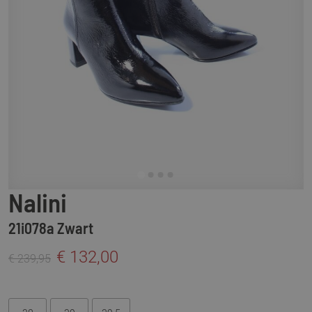
Nalini
21i078a Zwart
€ 132,00
€ 239,95