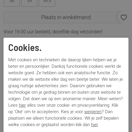
38
39
39.5
Plaats in winkelmand
Voor 16:00 uur besteld, dezelfde dag verzonden!
Omschrijving
Cookies.
Nalini 21i078a
Met cookies en technieken die daarop lijken helpen we je
beter en persoonlijker. Dankzij functionele cookies werkt de
Specificaties
website goed. Ze hebben ook een analytische functie. Zo
maken we de website elke dag een beetje beter. We laten je
graag nuttige advertenties zien. Daarom gebruiken we
Merk
Nalini
technologie om je gedrag binnen en buiten onze website te
Artikelnummer
21i078a
volgen. Dat doen we op een anonieme manier. Meer weten?
Los voetbed
Nee
Lees
hier
alles over onze cookie- en privacyverklaring. Klik
Categorie
Enkellaars
op 'Oké' om te accepteren. Kies je voor
weigeren
? Dan
Kleur
Zwart
plaatsen we alleen functionele cookies. Wil je zelf bepalen
Materiaal
Lak
welke cookies er geplaatst worden klik dan
hier
.
Bestelcode
000002056