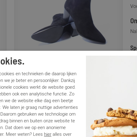
Voo
Om
Nal
Sp
okies.
Me
Ar
ookies en technieken die daarop lijken
Lo
n we je beter en persoonlijker. Dankzij
tionele cookies werkt de website goed.
Ca
ebben ook een analytische functie. Zo
Kle
n we de website elke dag een beetje
Ma
. We laten je graag nuttige advertenties
Be
. Daarom gebruiken we technologie om
edrag binnen en buiten onze website te
en. Dat doen we op een anonieme
Be
er. Meer weten? Lees
hier
alles over