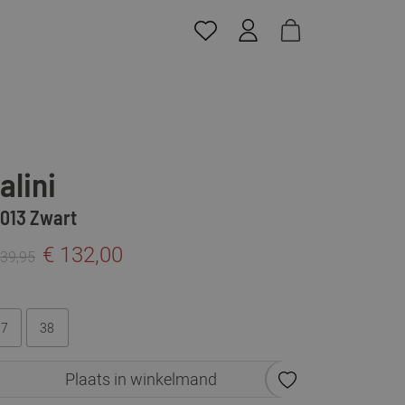
alini
i013 Zwart
€ 132,00
239,95
37
38
Plaats in winkelmand