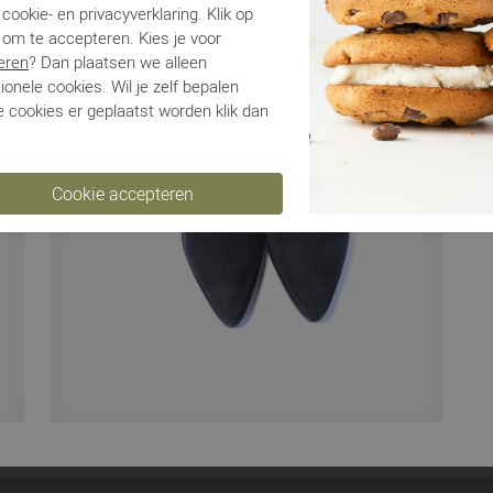
cookie- en privacyverklaring. Klik op
 om te accepteren. Kies je voor
Ve
eren
? Dan plaatsen we alleen
ionele cookies. Wil je zelf bepalen
Ru
 cookies er geplaatst worden klik dan