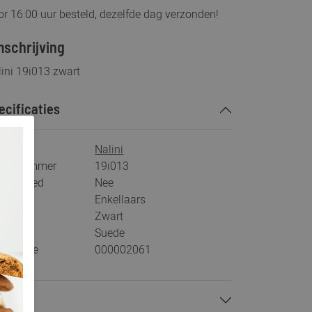
r 16:00 uur besteld, dezelfde dag verzonden!
schrijving
ini 19i013 zwart
ecificaties
rk
Nalini
tikelnummer
19i013
s voetbed
Nee
tegorie
Enkellaars
ur
Zwart
teriaal
Suede
stelcode
000002061
talen