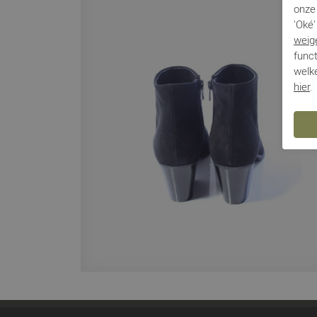
onze 
'Oké'
weig
funct
welke
hier
.