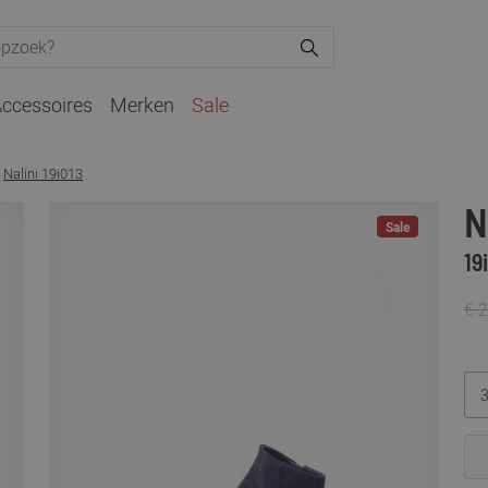
ccessoires
Merken
Sale
Nalini 19i013
N
Sale
19
€ 