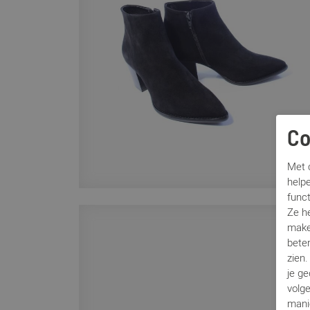
Co
Met c
helpe
func
Ze h
make
beter
zien
je g
volg
mani