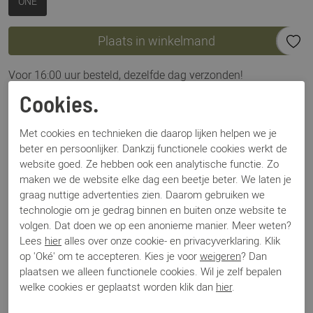
ONE
Plaats in winkelmand
Voor 16:00 uur besteld, dezelfde dag verzonden!
Cookies.
Omschrijving
BS5549 bruin
Met cookies en technieken die daarop lijken helpen we je
beter en persoonlijker. Dankzij functionele cookies werkt de
website goed. Ze hebben ook een analytische functie. Zo
Specificaties
maken we de website elke dag een beetje beter. We laten je
graag nuttige advertenties zien. Daarom gebruiken we
technologie om je gedrag binnen en buiten onze website te
Merk
Marlon
volgen. Dat doen we op een anonieme manier. Meer weten?
Artikelnummer
BS5549
Lees
hier
alles over onze cookie- en privacyverklaring. Klik
Los voetbed
Nee
op 'Oké' om te accepteren. Kies je voor
weigeren
? Dan
Categorie
Tassen
plaatsen we alleen functionele cookies. Wil je zelf bepalen
Kleur
Bruin
welke cookies er geplaatst worden klik dan
hier
.
Materiaal
Suede
Bestelcode
000003430