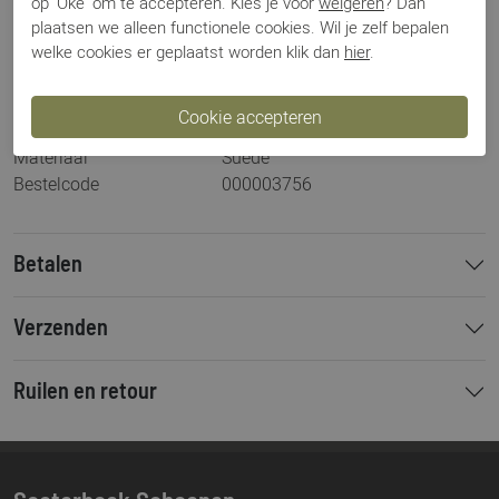
op 'Oké' om te accepteren. Kies je voor
weigeren
? Dan
Artikelnummer
25967
plaatsen we alleen functionele cookies. Wil je zelf bepalen
Breedtemaat
H
welke cookies er geplaatst worden klik dan
hier
.
Los voetbed
Ja
Categorie
Sneakers
Kleur
Grijs
Materiaal
Suede
Bestelcode
000003756
Betalen
Verzenden
Ruilen en retour