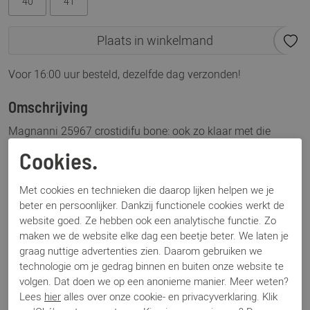
40
41
Plaats in winkelmand
Voor 16:00 uur besteld, dezelfde dag verzonden!
Omschrijving
Magnanni 25967 crostidifu bone: ook zo klaar met die
veters strikken? Deze sneaker van Magnanni is dé uitkomst.
Cookies.
Door het elastiek onder de wreef sluit deze sneaker geweldig
aan. Dit model, de 25967 is uitgevoerd in de kleur bone, een
Met cookies en technieken die daarop lijken helpen we je
beetje grijs, taupe suede. Een warme kleur die overal bij te
beter en persoonlijker. Dankzij functionele cookies werkt de
combineren is qua kleur. Let op, Magnanni valt altijd iets
website goed. Ze hebben ook een analytische functie. Zo
ruimer uit.
maken we de website elke dag een beetje beter. We laten je
graag nuttige advertenties zien. Daarom gebruiken we
technologie om je gedrag binnen en buiten onze website te
Specificaties
volgen. Dat doen we op een anonieme manier. Meer weten?
Lees
hier
alles over onze cookie- en privacyverklaring. Klik
Merk
Magnanni