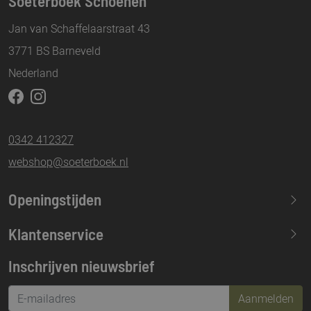
Soeterboek Schoenen
Jan van Schaffelaarstraat 43
3771 BS Barneveld
Nederland
0342 412327
webshop@soeterboek.nl
Openingstijden
Maandag
13.30-17.30
Klantenservice
Dinsdag
09.30-17.30
Inschrijven nieuwsbrief
Woensdag
09.30-17.30
Donderdag
09.30-17.30
Aanmelden