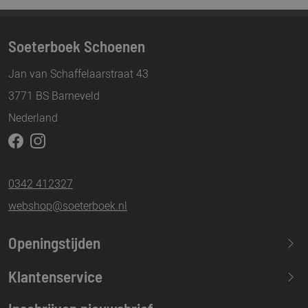
Soeterboek Schoenen
Jan van Schaffelaarstraat 43
3771 BS Barneveld
Nederland
0342 412327
webshop@soeterboek.nl
Openingstijden
Maandag
13.30-17.30
Klantenservice
Dinsdag
09.30-17.30