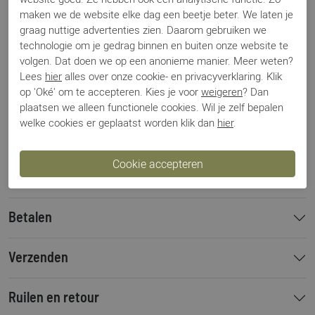
Specificaties
maken we de website elke dag een beetje beter. We laten je
graag nuttige advertenties zien. Daarom gebruiken we
technologie om je gedrag binnen en buiten onze website te
Merk
Magnanni
volgen. Dat doen we op een anonieme manier. Meer weten?
Artikelnummer
16016 bruin suede
Lees
hier
alles over onze cookie- en privacyverklaring. Klik
Breedtemaat
G
op 'Oké' om te accepteren. Kies je voor
weigeren
? Dan
Los voetbed
Nee
plaatsen we alleen functionele cookies. Wil je zelf bepalen
Categorie
Gespschoenen
welke cookies er geplaatst worden klik dan
hier
.
Kleur
Bruin
Materiaal
Suede
Bestelcode
10011406
Betalen
Verzenden
Ruilen en retour