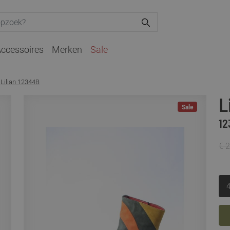
ccessoires
Merken
Sale
Lilian 12344B
L
Sale
12
€ 