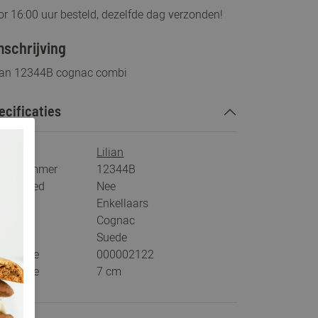
r 16:00 uur besteld, dezelfde dag verzonden!
schrijving
lian 12344B cognac combi
ecificaties
rk
Lilian
tikelnummer
12344B
s voetbed
Nee
tegorie
Enkellaars
ur
Cognac
teriaal
Suede
stelcode
000002122
khoogte
7 cm