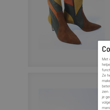
Co
Met c
helpe
func
Ze h
make
beter
zien
je g
volg
mani