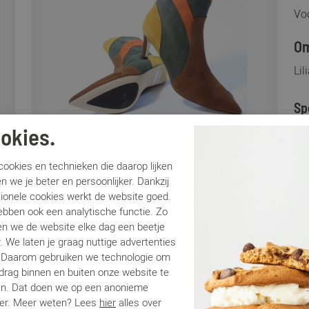
Voo
Om
Li
Sp
okies.
Me
Ar
ookies en technieken die daarop lijken
Lo
n we je beter en persoonlijker. Dankzij
tionele cookies werkt de website goed.
Ca
ebben ook een analytische functie. Zo
Kle
n we de website elke dag een beetje
Ma
. We laten je graag nuttige advertenties
Be
. Daarom gebruiken we technologie om
Ha
edrag binnen en buiten onze website te
en. Dat doen we op een anonieme
er. Meer weten? Lees
hier
alles over