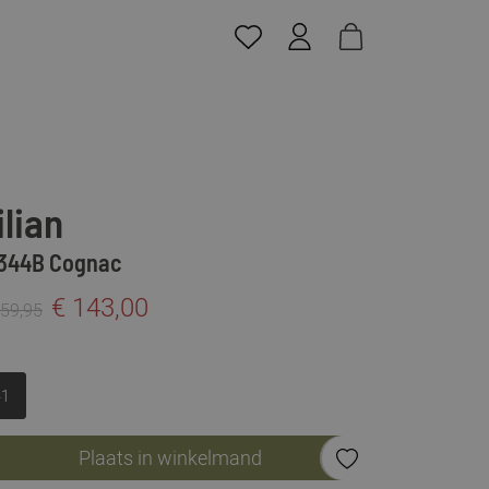
ilian
344B Cognac
€ 143,00
259,95
41
Plaats in winkelmand