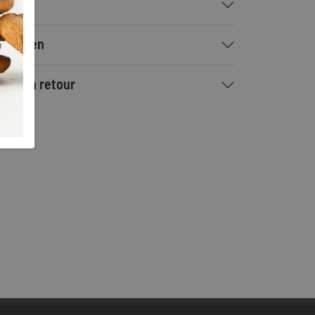
talen
rzenden
ilen en retour