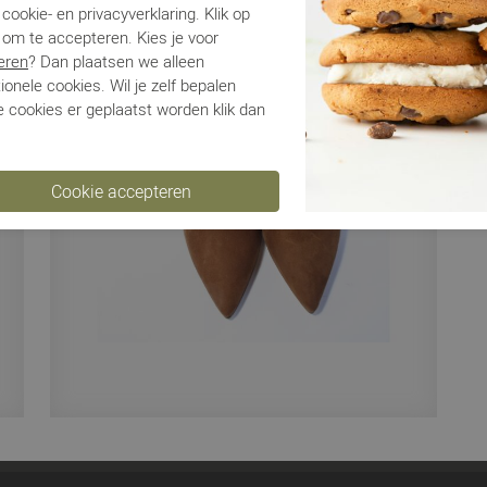
Be
cookie- en privacyverklaring. Klik op
 om te accepteren. Kies je voor
eren
? Dan plaatsen we alleen
Ve
ionele cookies. Wil je zelf bepalen
 cookies er geplaatst worden klik dan
Ru