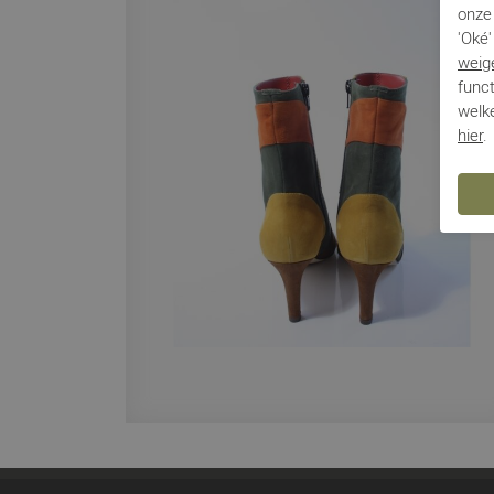
onze 
'Oké'
weig
funct
welke
hier
.