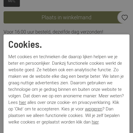
M/L
Plaats in winkelmand
Voor 16:00 uur besteld, dezelfde dag verzonden!
Cookies.
Omschrijving
House of Ord Cabana Fedora wit
Met cookies en technieken die daarop lijken helpen we je
beter en persoonlijker. Dankzij functionele cookies werkt de
website goed. Ze hebben ook een analytische functie. Zo
Specificaties
maken we de website elke dag een beetje beter. We laten je
graag nuttige advertenties zien. Daarom gebruiken we
technologie om je gedrag binnen en buiten onze website te
Merk
House of Ord
volgen. Dat doen we op een anonieme manier. Meer weten?
Artikelnummer
FTM750 Cabana Fedora
Lees
hier
alles over onze cookie- en privacyverklaring. Klik
Los voetbed
Nee
op 'Oké' om te accepteren. Kies je voor
weigeren
? Dan
Categorie
Hoeden-mutsen
plaatsen we alleen functionele cookies. Wil je zelf bepalen
Kleur
Wit
welke cookies er geplaatst worden klik dan
hier
.
Materiaal
Textiel
Bestelcode
000003100