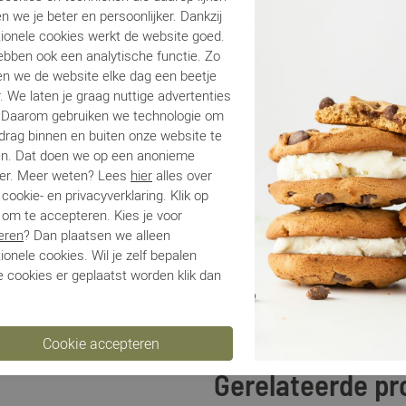
Lo
n we je beter en persoonlijker. Dankzij
Ca
tionele cookies werkt de website goed.
Kle
ebben ook een analytische functie. Zo
Ma
n we de website elke dag een beetje
Be
. We laten je graag nuttige advertenties
. Daarom gebruiken we technologie om
edrag binnen en buiten onze website te
en. Dat doen we op een anonieme
Be
er. Meer weten? Lees
hier
alles over
cookie- en privacyverklaring. Klik op
Ve
 om te accepteren. Kies je voor
eren
? Dan plaatsen we alleen
ionele cookies. Wil je zelf bepalen
Ru
 cookies er geplaatst worden klik dan
Gerelateerde p