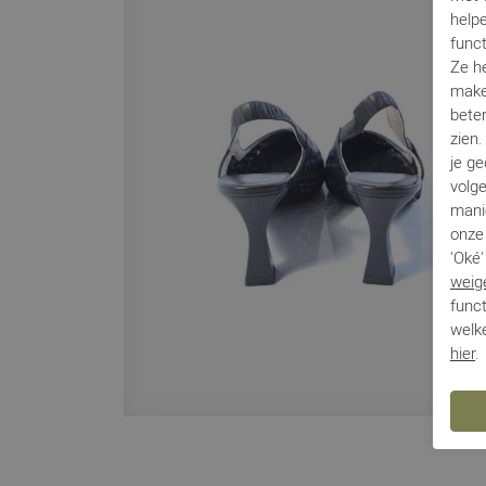
helpe
func
Ze h
make
beter
zien
je g
volg
mani
onze 
'Oké'
weig
funct
welke
hier
.