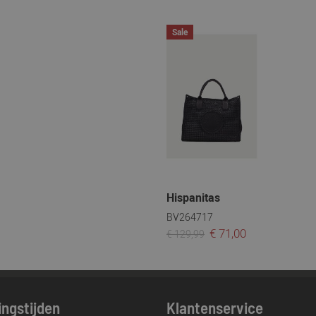
Sale
Hispanitas
BV264717
€ 71,00
€ 129,99
ngstijden
Klantenservice