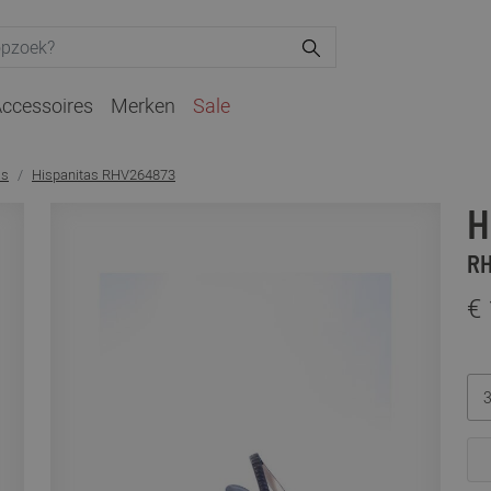
ccessoires
Merken
Sale
as
Hispanitas RHV264873
H
RH
€