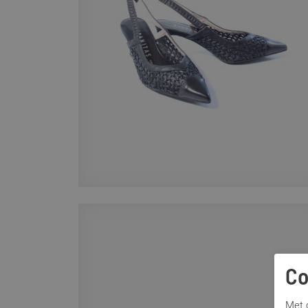
Co
Met c