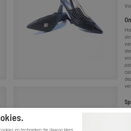
Voo
Om
Hi
sli
va
ste
vro
pas
cas
de
ver
Sp
okies.
Me
Ar
ookies en technieken die daarop lijken