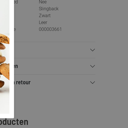
s voetbed
Nee
tegorie
Slingback
ur
Zwart
teriaal
Leer
stelcode
000003661
talen
rzenden
ilen en retour
roducten