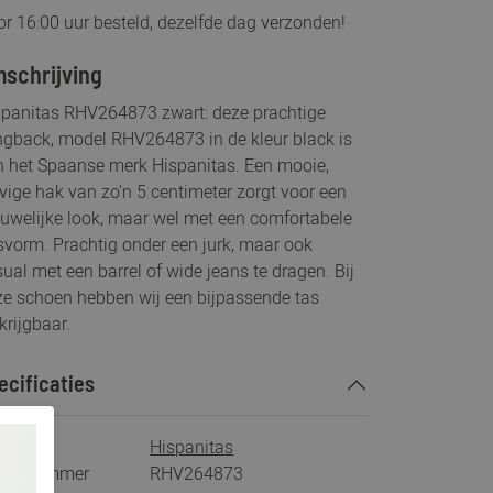
r 16:00 uur besteld, dezelfde dag verzonden!
schrijving
spanitas RHV264873 zwart: deze prachtige
ngback, model RHV264873 in de kleur black is
n het Spaanse merk Hispanitas. Een mooie,
vige hak van zo'n 5 centimeter zorgt voor een
uwelijke look, maar wel met een comfortabele
vorm. Prachtig onder een jurk, maar ook
ual met een barrel of wide jeans te dragen. Bij
ze schoen hebben wij een bijpassende tas
krijgbaar.
ecificaties
rk
Hispanitas
tikelnummer
RHV264873