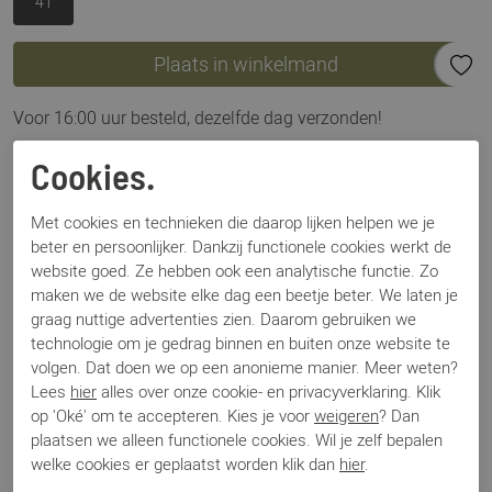
41
Plaats in winkelmand
Voor 16:00 uur besteld, dezelfde dag verzonden!
Omschrijving
Cookies.
Hispanitas Miami zwart
Met cookies en technieken die daarop lijken helpen we je
beter en persoonlijker. Dankzij functionele cookies werkt de
Specificaties
website goed. Ze hebben ook een analytische functie. Zo
maken we de website elke dag een beetje beter. We laten je
graag nuttige advertenties zien. Daarom gebruiken we
Merk
Hispanitas
technologie om je gedrag binnen en buiten onze website te
Artikelnummer
Miami
volgen. Dat doen we op een anonieme manier. Meer weten?
Los voetbed
Nee
Lees
hier
alles over onze cookie- en privacyverklaring. Klik
Categorie
Slippers
op 'Oké' om te accepteren. Kies je voor
weigeren
? Dan
Kleur
Zwart
plaatsen we alleen functionele cookies. Wil je zelf bepalen
Materiaal
Leer
welke cookies er geplaatst worden klik dan
hier
.
Bestelcode
000002914