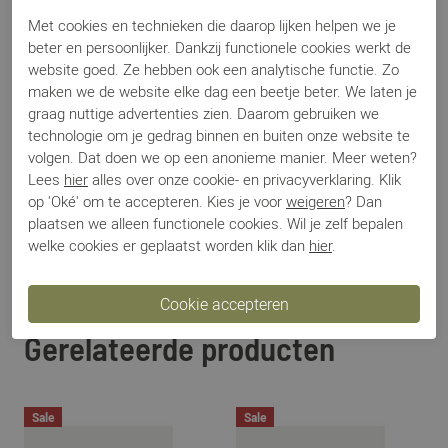
Los voetbed
Nee
Met cookies en technieken die daarop lijken helpen we je
Categorie
Slingback
beter en persoonlijker. Dankzij functionele cookies werkt de
Kleur
Brons
website goed. Ze hebben ook een analytische functie. Zo
maken we de website elke dag een beetje beter. We laten je
Materiaal
Leer
graag nuttige advertenties zien. Daarom gebruiken we
Bestelcode
000003663
technologie om je gedrag binnen en buiten onze website te
volgen. Dat doen we op een anonieme manier. Meer weten?
Lees
hier
alles over onze cookie- en privacyverklaring. Klik
Betalen
op 'Oké' om te accepteren. Kies je voor
weigeren
? Dan
plaatsen we alleen functionele cookies. Wil je zelf bepalen
welke cookies er geplaatst worden klik dan
hier
.
Verzenden
Ruilen en retour
Gerelateerde producten
Sale
Sale