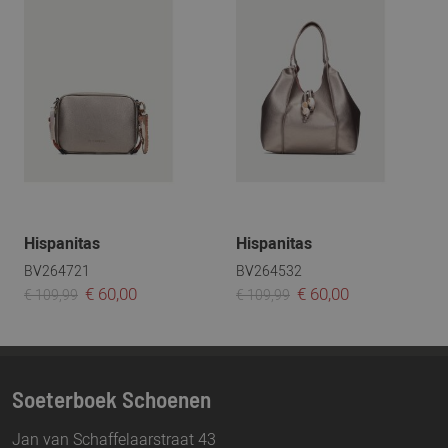
Hispanitas
Hispanitas
BV264721
BV264532
€ 60,00
€ 60,00
€ 109,99
€ 109,99
Soeterboek Schoenen
Jan van Schaffelaarstraat 43