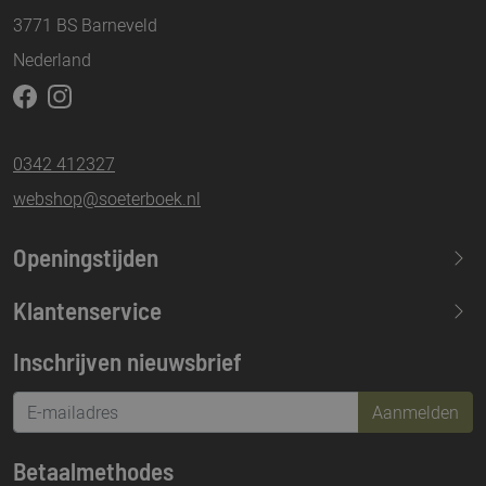
3771 BS Barneveld
Nederland
0342 412327
webshop@soeterboek.nl
Openingstijden
Maandag
13.30-17.30
Klantenservice
Dinsdag
09.30-17.30
Inschrijven nieuwsbrief
Woensdag
09.30-17.30
Donderdag
09.30-17.30
Aanmelden
Vrijdag
09.30-21.00
Betaalmethodes
Zaterdag
09.30-17.00