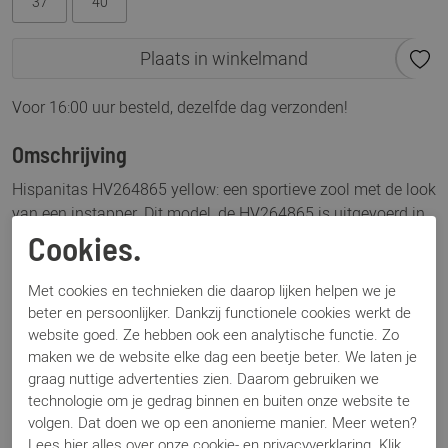
37
40
Plaats in winkelmand
Voor 16:00 uur besteld, dezelfde dag verzonden!
Omschrijving
Hispanitas HV264865 yellow: een sportieve zool met de look
van een instapper. Dit model, de HV264865 is uitgevoerd in
de kleur yellow, de trendkleur dit seizoen. Dankzij de
Cookies.
uitneembare binnenzool kan je gebruik maken van een
eigen (steun-)zool. Leuk afgemaakt door de strik bovenop de
Met cookies en technieken die daarop lijken helpen we je
schoen. Samen met schoenen van Hispanitas ben jij klaar
beter en persoonlijker. Dankzij functionele cookies werkt de
voor het nieuwe seizoen.
website goed. Ze hebben ook een analytische functie. Zo
maken we de website elke dag een beetje beter. We laten je
graag nuttige advertenties zien. Daarom gebruiken we
Specificaties
technologie om je gedrag binnen en buiten onze website te
volgen. Dat doen we op een anonieme manier. Meer weten?
Lees
hier
alles over onze cookie- en privacyverklaring. Klik
Merk
Hispanitas