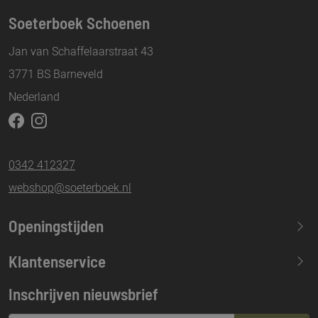
Soeterboek Schoenen
Jan van Schaffelaarstraat 43
3771 BS Barneveld
Nederland
0342 412327
webshop@soeterboek.nl
Openingstijden
Maandag
13.30-17.30
Klantenservice
Dinsdag
09.30-17.30
Inschrijven nieuwsbrief
Woensdag
09.30-17.30