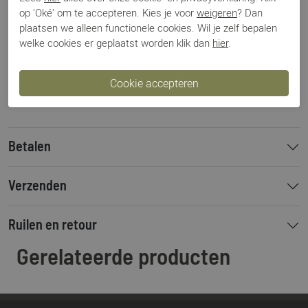
op 'Oké' om te accepteren. Kies je voor
weigeren
? Dan
Artikelnummer
HV264865
plaatsen we alleen functionele cookies. Wil je zelf bepalen
Los voetbed
Ja
welke cookies er geplaatst worden klik dan
hier
.
Categorie
Instappers
Kleur
Geel
Materiaal
Leer
Bestelcode
000003672
Betalen
Verzenden
Ruilen en retour
Gerelateerde producten