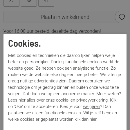
37
38
41
Plaats in winkelmand
Voor 16:00 uur besteld, dezelfde dag verzonden!
Cookies.
Omschrijving
Hispanitas Hi254375 Nepal
Met cookies en technieken die daarop lijken helpen we je
beter en persoonlijker. Dankzij functionele cookies werkt de
website goed. Ze hebben ook een analytische functie. Zo
Specificaties
maken we de website elke dag een beetje beter. We laten je
graag nuttige advertenties zien. Daarom gebruiken we
technologie om je gedrag binnen en buiten onze website te
Merk
Hispanitas
volgen. Dat doen we op een anonieme manier. Meer weten?
Artikelnummer
Hi254375
Lees
hier
alles over onze cookie- en privacyverklaring. Klik
Los voetbed
Ja
op 'Oké' om te accepteren. Kies je voor
weigeren
? Dan
Categorie
Sneakers
plaatsen we alleen functionele cookies. Wil je zelf bepalen
Kleur
Goud
welke cookies er geplaatst worden klik dan
hier
.
Materiaal
Leer
Bestelcode
000003226