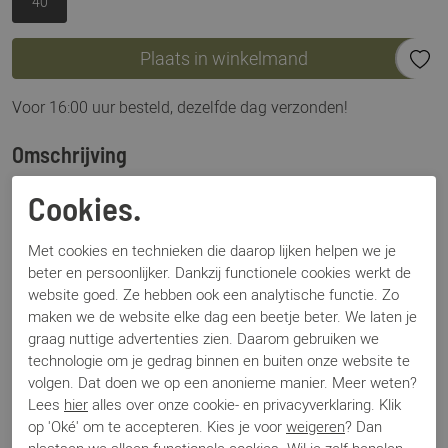
40
Plaats in winkelmand
Voor 16:00 uur besteld, dezelfde dag verzonden!
Omschrijving
Hispanitas BHV264858 butter platino: beige in combinatie
Cookies.
met brons, een match die echt overal bij past. Deze
slingback is de BHV264858 in de kleur butter platino van het
Met cookies en technieken die daarop lijken helpen we je
mooie Spaanse merk Hispanitas. Een klein hakje en de
beter en persoonlijker. Dankzij functionele cookies werkt de
spitse neus zorgen voor een vrouwelijke look. Het schattige
website goed. Ze hebben ook een analytische functie. Zo
strikje bovenop maakt deze schoen helemaal af.
maken we de website elke dag een beetje beter. We laten je
graag nuttige advertenties zien. Daarom gebruiken we
technologie om je gedrag binnen en buiten onze website te
Specificaties
volgen. Dat doen we op een anonieme manier. Meer weten?
Lees
hier
alles over onze cookie- en privacyverklaring. Klik
Merk
Hispanitas
op 'Oké' om te accepteren. Kies je voor
weigeren
? Dan
Artikelnummer
BHV264858