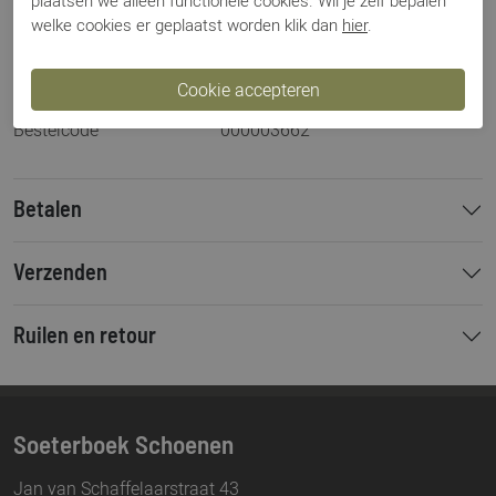
plaatsen we alleen functionele cookies. Wil je zelf bepalen
Los voetbed
Nee
welke cookies er geplaatst worden klik dan
hier
.
Categorie
Slingback
Kleur
Beige
Materiaal
Leer
Bestelcode
000003662
Betalen
Verzenden
Ruilen en retour
Soeterboek Schoenen
Jan van Schaffelaarstraat 43