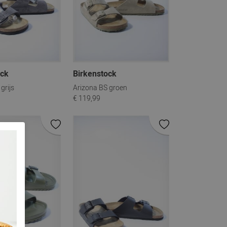
ock
Birkenstock
grijs
Arizona BS groen
€ 119,99