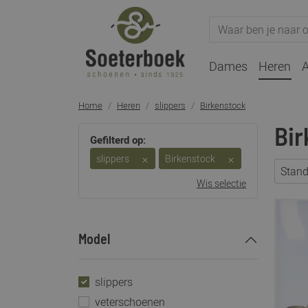
Dames
Heren
A
Home
Heren
slippers
Birkenstock
Bir
Gefilterd op:
slippers
Birkenstock
Stan
Wis selectie
Model
slippers
veterschoenen