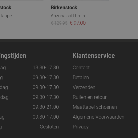
stock
Birkenstock
 taupe
Arizona soft bruin
€ 97,00
€ 129,95
ngstijden
Klantenservice
ag
13.30-17.30
Contact
ag
09.30-17.30
Betalen
dag
09.30-17.30
Verzenden
rdag
09.30-17.30
Ruilen en retour
g
09.30-21.00
Maattabel schoenen
ag
09.30-17.00
Algemene Voorwaarden
g
Gesloten
Privacy