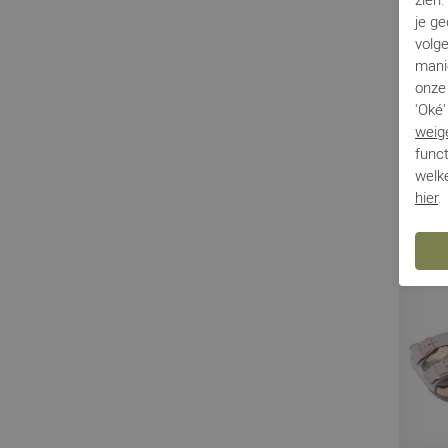
je g
volg
mani
Birken
onze 
'Oké'
Arizona
weig
€ 59,99
funct
welke
hier
.