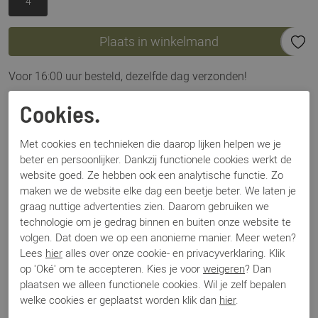
4
Plaats in winkelmand
Voor 16:00 uur besteld, dezelfde dag verzonden!
Omschrijving
Cookies.
Hassia Madeira 302113 zwart
Met cookies en technieken die daarop lijken helpen we je
beter en persoonlijker. Dankzij functionele cookies werkt de
Specificaties
website goed. Ze hebben ook een analytische functie. Zo
maken we de website elke dag een beetje beter. We laten je
graag nuttige advertenties zien. Daarom gebruiken we
Merk
Hassia
technologie om je gedrag binnen en buiten onze website te
Artikelnummer
Madeira 302113
volgen. Dat doen we op een anonieme manier. Meer weten?
Breedtemaat
G
Lees
hier
alles over onze cookie- en privacyverklaring. Klik
Los voetbed
Ja
op 'Oké' om te accepteren. Kies je voor
weigeren
? Dan
Categorie
Enkellaars
plaatsen we alleen functionele cookies. Wil je zelf bepalen
Kleur
Zwart
welke cookies er geplaatst worden klik dan
hier
.
Materiaal
Suede