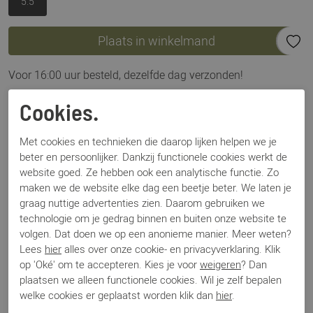
5.5
Plaats in winkelmand
Voor 16:00 uur besteld, dezelfde dag verzonden!
Omschrijving
Cookies.
Hassia Bari 301130 wit
Met cookies en technieken die daarop lijken helpen we je
beter en persoonlijker. Dankzij functionele cookies werkt de
Specificaties
website goed. Ze hebben ook een analytische functie. Zo
maken we de website elke dag een beetje beter. We laten je
graag nuttige advertenties zien. Daarom gebruiken we
Merk
Hassia
technologie om je gedrag binnen en buiten onze website te
Artikelnummer
Bari 301130
volgen. Dat doen we op een anonieme manier. Meer weten?
Breedtemaat
H
Lees
hier
alles over onze cookie- en privacyverklaring. Klik
Los voetbed
Ja
op 'Oké' om te accepteren. Kies je voor
weigeren
? Dan
Categorie
Sneakers
plaatsen we alleen functionele cookies. Wil je zelf bepalen
Kleur
Wit
welke cookies er geplaatst worden klik dan
hier
.
Materiaal
Leer