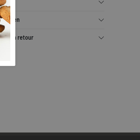
talen
rzenden
ilen en retour