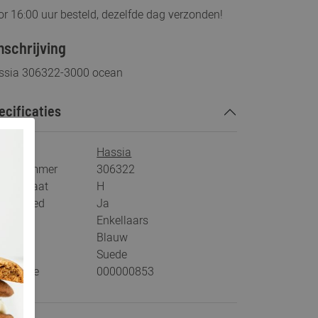
r 16:00 uur besteld, dezelfde dag verzonden!
schrijving
ssia 306322-3000 ocean
ecificaties
rk
Hassia
tikelnummer
306322
eedtemaat
H
s voetbed
Ja
tegorie
Enkellaars
ur
Blauw
teriaal
Suede
stelcode
000000853