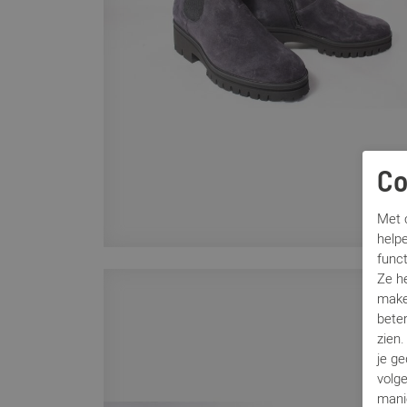
Co
Met c
helpe
func
Ze h
make
beter
zien
je g
volg
mani