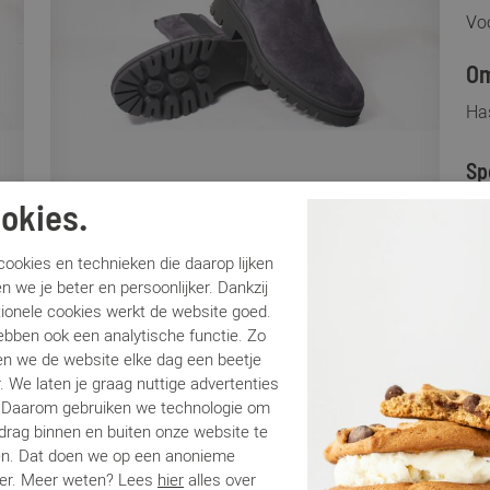
Voo
Om
Ha
Sp
okies.
Me
Ar
ookies en technieken die daarop lijken
Br
n we je beter en persoonlijker. Dankzij
tionele cookies werkt de website goed.
Lo
ebben ook een analytische functie. Zo
Ca
n we de website elke dag een beetje
Kle
. We laten je graag nuttige advertenties
Ma
. Daarom gebruiken we technologie om
Be
edrag binnen en buiten onze website te
en. Dat doen we op een anonieme
er. Meer weten? Lees
hier
alles over