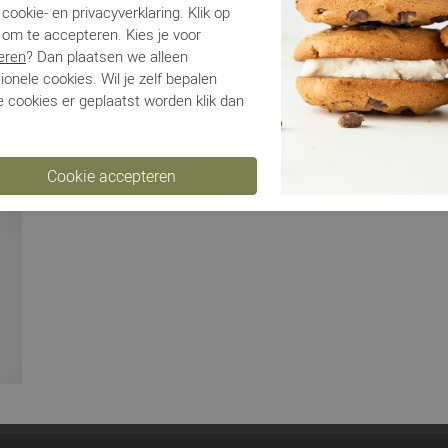
Be
cookie- en privacyverklaring. Klik op
 om te accepteren. Kies je voor
eren
? Dan plaatsen we alleen
Ve
ionele cookies. Wil je zelf bepalen
 cookies er geplaatst worden klik dan
Ru