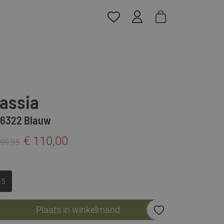
assia
6322 Blauw
€ 110,00
199,95
.5
Plaats in winkelmand