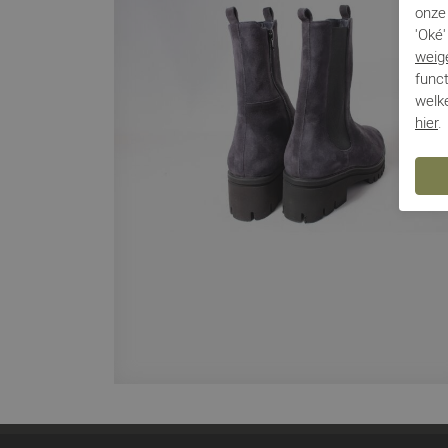
onze 
'Oké'
weig
funct
welke
hier
.