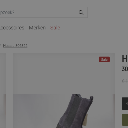
ccessoires
Merken
Sale
Hassia 306322
H
Sale
30
€ 
4